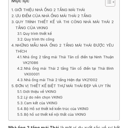
Mục lục
GIỚI THIỆU NHÀ ỐNG 2 TẦNG MÁI THÁI
ƯU ĐIỂM CỦA NHÀ ỐNG MÁI THÁI 2 TẦNG
QUY TRÌNH THIẾT KẾ VÀ THI CÔNG NHÀ MÁI THÁI 2
TẦNG CỦA VKING
Quy trình thiết kế
Quy trình thi công
NHỮNG MẪU NHÀ ỐNG 2 TẦNG MÁI THÁI ĐƯỢC YÊU
THÍCH
Nhà ống 2 tầng mái Thái Tân cổ điển tại Ninh Thuận
VK21086
Nhà ống mái Thái 2 tầng Tân cổ điển tại Thái Bình
VK00001
Nhà ống mái Thái 2 tầng Hiện đại VK21002
ĐƠN VỊ THIẾT KẾ BIỆT THỰ MÁI THÁI ĐẸP VÀ UY TÍN
Giới thiệu về VKING
Lý do nên chọn VKING
Cam kết của VKING
Bộ Hồ sơ thiết kế kiến trúc của VKING
Bộ hồ sơ thiết kế nội thất của VKING
Nhà ống 2 tầng mái Thái
là một ví dụ xuất sắc về sự kết