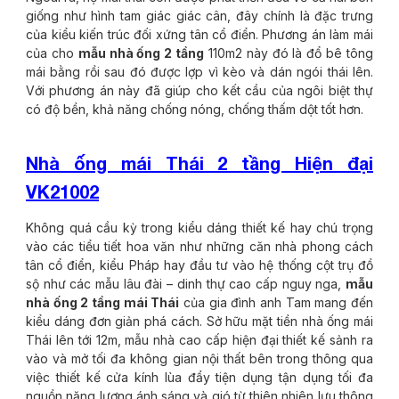
giống như hình tam giác giác cân, đây chính là đặc trưng
của kiểu kiến trúc đối xứng tân cổ điển. Phương án làm mái
của cho
mẫu nhà ống 2 tầng
110m2 này đó là đổ bê tông
mái bằng rồi sau đó được lợp vì kèo và dán ngói thái lên.
Với phương án này đã giúp cho kết cầu của ngôi biệt thự
có độ bền, khả năng chống nóng, chống thấm dột tốt hơn.
Nhà ống mái Thái 2 tầng Hiện đại
VK21002
Không quá cầu kỳ trong kiểu dáng thiết kế hay chú trọng
vào các tiểu tiết hoa văn như những căn nhà phong cách
tân cổ điển, kiểu Pháp hay đầu tư vào hệ thống cột trụ đồ
sộ như các mẫu lâu đài – dinh thự cao cấp nguy nga,
mẫu
nhà ống 2 tầng mái Thái
của gia đình anh Tam mang đến
kiểu dáng đơn giản phá cách. Sở hữu mặt tiền nhà ống mái
Thái lên tới 12m, mẫu nhà cao cấp hiện đại thiết kế sảnh ra
vào và mở tối đa không gian nội thất bên trong thông qua
việc thiết kế cửa kính lùa đẩy tiện dụng tận dụng tối đa
nguồn năng lượng ánh sáng và gió từ thiên nhiên lưu thông