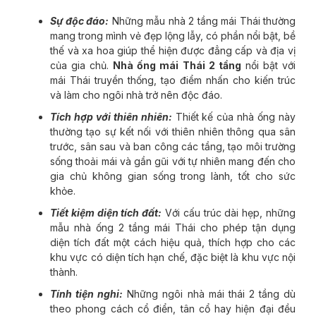
Sự độc đáo:
Những mẫu nhà 2 tầng mái Thái thường
mang trong mình vẻ đẹp lộng lẫy, có phần nổi bật, bề
thế và xa hoa giúp thể hiện được đẳng cấp và địa vị
của gia chủ.
Nhà ống mái Thái 2 tầng
nổi bật với
mái Thái truyền thống, tạo điểm nhấn cho kiến trúc
và làm cho ngôi nhà trở nên độc đáo.
Tích hợp với thiên nhiên:
Thiết kế của nhà ống này
thường tạo sự kết nối với thiên nhiên thông qua sân
trước, sân sau và ban công các tầng, tạo môi trường
sống thoải mái và gần gũi với tự nhiên mang đến cho
gia chủ không gian sống trong lành, tốt cho sức
khỏe.
Tiết kiệm diện tích đất:
Với cấu trúc dài hẹp, những
mẫu nhà ống 2 tầng mái Thái cho phép tận dụng
diện tích đất một cách hiệu quả, thích hợp cho các
khu vực có diện tích hạn chế, đặc biệt là khu vực nội
thành.
Tính tiện nghi:
Những ngôi nhà mái thái 2 tầng dù
theo phong cách cổ điển, tân cổ hay hiện đại đều