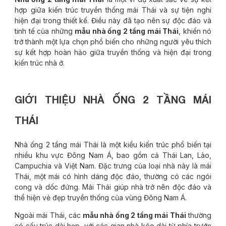
hợp giữa kiến trúc truyền thống mái Thái và sự tiện nghi
hiện đại trong thiết kế. Điều này đã tạo nên sự độc đáo và
tinh tế của những
mẫu nhà ống 2 tầng mái Thái
, khiến nó
trở thành một lựa chọn phổ biến cho những người yêu thích
sự kết hợp hoàn hảo giữa truyền thống và hiện đại trong
kiến trúc nhà ở.
GIỚI THIỆU NHÀ ỐNG 2 TẦNG MÁI
THÁI
Nhà ống 2 tầng mái Thái là một kiểu kiến trúc phổ biến tại
nhiều khu vực Đông Nam Á, bao gồm cả Thái Lan, Lào,
Campuchia và Việt Nam. Đặc trưng của loại nhà này là mái
Thái, một mái có hình dáng độc đáo, thường có các ngói
cong và dốc đứng. Mái Thái giúp nhà trở nên độc đáo và
thể hiện vẻ đẹp truyền thống của vùng Đông Nam Á.
Ngoài mái Thái, các
mẫu nhà ống 2 tầng mái Thái
thường
có cấu trúc dài hẹp, với các gian nhà kéo dài từ phía trước