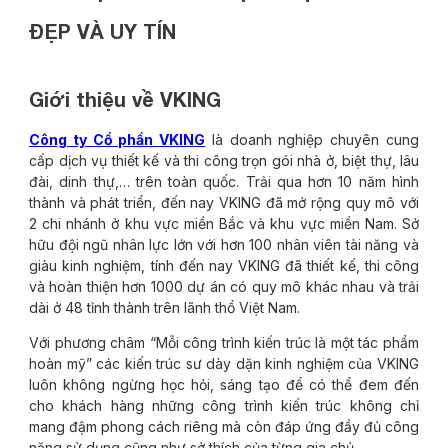
ĐẸP VÀ UY TÍN
Giới thiệu về VKING
Công ty Cổ phần VKING
là doanh nghiệp chuyên cung
cấp dịch vụ thiết kế và thi công trọn gói nhà ở, biệt thự, lâu
đài, dinh thự,… trên toàn quốc. Trải qua hơn 10 năm hình
thành và phát triển, đến nay VKING đã mở rộng quy mô với
2 chi nhánh ở khu vực miền Bắc và khu vực miền Nam. Sở
hữu đội ngũ nhân lực lớn với hơn 100 nhân viên tài năng và
giàu kinh nghiệm, tính đến nay VKING đã thiết kế, thi công
và hoàn thiện hơn 1000 dự án có quy mô khác nhau và trải
dài ở 48 tỉnh thành trên lãnh thổ Việt Nam.
Với phương châm “Mỗi công trình kiến trúc là một tác phẩm
hoàn mỹ” các kiến trúc sư dày dặn kinh nghiệm của VKING
luôn không ngừng học hỏi, sáng tạo để có thể đem đến
cho khách hàng những công trình kiến trúc không chỉ
mang đậm phong cách riêng mà còn đáp ứng đầy đủ công
năng sử dụng cũng như sở thích của từng gia chủ.