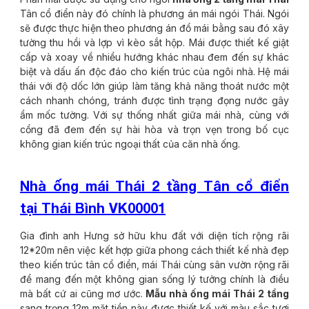
Tân cổ điển này đó chính là phương án mái ngói Thái. Ngói
sẽ được thực hiện theo phương án đổ mái bằng sau đó xây
tường thu hồi và lợp vì kèo sắt hộp. Mái được thiết kế giật
cấp và xoay về nhiều hướng khác nhau đem đến sự khác
biệt và dấu ấn độc đáo cho kiến trúc của ngôi nhà. Hệ mái
thái với độ dốc lớn giúp làm tăng khả năng thoát nước một
cách nhanh chóng, tránh được tình trạng đọng nước gây
ẩm mốc tường. Với sự thống nhất giữa mái nhà, cùng với
cổng đã đem đến sự hài hòa và trọn vẹn trong bố cục
không gian kiến trúc ngoại thất của căn nhà ống.
Nhà ống mái Thái 2 tầng Tân cổ điển
tại Thái Bình VK00001
Gia đình anh Hưng sở hữu khu đất với diện tích rộng rãi
12*20m nên việc kết hợp giữa phong cách thiết kế nhà đẹp
theo kiến trúc tân cổ điển, mái Thái cùng sân vườn rộng rãi
để mang đến một không gian sống lý tưởng chính là điều
mà bất cứ ai cũng mơ ước.
Mẫu nhà ống mái Thái 2 tầng
sang trọng 12m mặt tiền này được thiết kế với màu sắc tươi