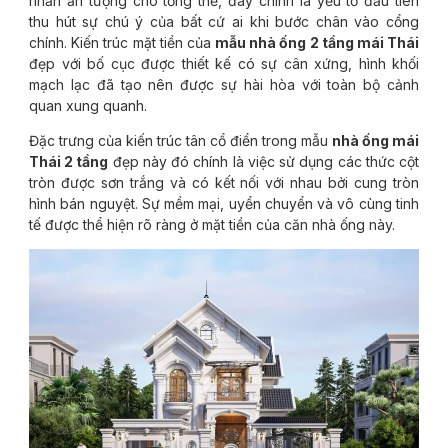
nhấn ấn tượng cho tổng thể, đây chính là yếu tố đầu tiên
thu hút sự chú ý của bất cứ ai khi bước chân vào cổng
chính. Kiến trúc mặt tiền của
mẫu nhà ống 2 tầng mái Thái
đẹp với bố cục được thiết kế có sự cân xứng, hình khối
mạch lạc đã tạo nên được sự hài hòa với toàn bộ cảnh
quan xung quanh.
Đặc trưng của kiến trúc tân cổ điển trong mẫu
nhà ống mái
Thái 2 tầng
đẹp này đó chính là việc sử dụng các thức cột
tròn được sơn trắng và có kết nối với nhau bởi cung tròn
hình bán nguyệt. Sự mềm mại, uyển chuyển và vô cùng tinh
tế được thể hiện rõ ràng ở mặt tiền của căn nhà ống này.