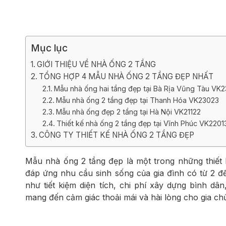
Biệt thự 3 tầ
Biệt thự 4 tầ
Mục lục
GIỚI THIỆU VỀ NHÀ ỐNG 2 TẦNG
TỔNG HỢP 4 MẪU NHÀ ỐNG 2 TẦNG ĐẸP NHẤT
Mẫu nhà ống hai tầng đẹp tại Bà Rịa Vũng Tàu VK
Mẫu nhà ống 2 tầng đẹp tại Thanh Hóa VK23023
Mẫu nhà ống đẹp 2 tầng tại Hà Nội VK21122
Thiết kế nhà ống 2 tầng đẹp tại Vĩnh Phúc VK2201
CÔNG TY THIẾT KẾ NHÀ ỐNG 2 TẦNG ĐẸP
Mẫu nhà ống 2 tầng đẹp là một trong những thiết 
đáp ứng nhu cầu sinh sống của gia đình có từ 2 đ
như tiết kiệm diện tích, chi phí xây dựng bình dân
mang đến cảm giác thoải mái và hài lòng cho gia ch