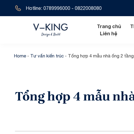
Hotline: 0789996000 - 0822008080
Trang chủ
T
Liên hệ
Home
-
Tư vấn kiến trúc
-
Tổng hợp 4 mẫu nhà ống 2 tầng
Nội thất hiện đ
Biệt thự tân 
Nội thất tân cổ
Biệt thự hiện 
Tổng hợp 4 mẫu nhà
Nội thất cổ đi
Biệt thự cổ đ
Biệt thự địa t
Biệt thự 1 tầ
Biệt thự 2 tầ