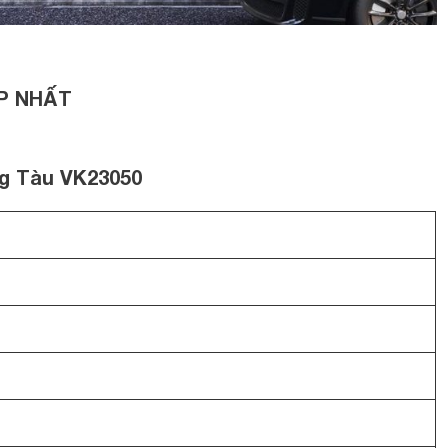
P NHẤT
ng Tàu VK23050