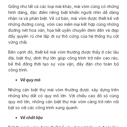
Giống như tất cả các loại mái khác, mái vòm cũng có những
hình dáng, đặc điểm riêng biệt khiến người nhìn dễ dàng
nhận ra và phân biệt. Về cơ bản, mái vòm được thiết kế với
những đường cong, vòm cao mềm mại kết hợp cùng những
đường nét hoa văn, họa tiết uyển chuyển đem đến vẻ đẹp
đầy quyến rũ che lấp đi sự thô cứng của hệ thống trụ cột
vững chãi.
Bên cạnh đó, thiết kế mái vòm thường được thấy ở các lâu
đài, biệt thự, dinh thự lớn giúp công trình trở nên cao ráo,
bề thế đồng thời tạo sự vừa vặn, đầy đặn cho toàn bộ
công trình.
Về quy mô
Những căn biệt thự mái vòm thường được xây dựng trên
những khu đất có quy mô lớn. Với chiều cao đồ sộ cùng
quy mô lớn, những căn biệt thự mái vòm càng trở nên nổi
bật so với các công trình xung quanh.
Về chất liệu