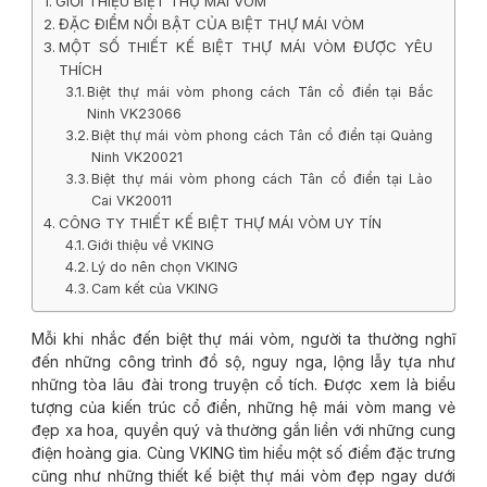
GIỚI THIỆU BIỆT THỰ MÁI VÒM
ĐẶC ĐIỂM NỔI BẬT CỦA BIỆT THỰ MÁI VÒM
MỘT SỐ THIẾT KẾ BIỆT THỰ MÁI VÒM ĐƯỢC YÊU
THÍCH
Biệt thự mái vòm phong cách Tân cổ điển tại Bắc
Ninh VK23066
Biệt thự mái vòm phong cách Tân cổ điển tại Quảng
Ninh VK20021
Biệt thự mái vòm phong cách Tân cổ điển tại Lào
Cai VK20011
CÔNG TY THIẾT KẾ BIỆT THỰ MÁI VÒM UY TÍN
Giới thiệu về VKING
Lý do nên chọn VKING
Cam kết của VKING
Mỗi khi nhắc đến biệt thự mái vòm, người ta thường nghĩ
đến những công trình đồ sộ, nguy nga, lộng lẫy tựa như
những tòa lâu đài trong truyện cổ tích. Được xem là biểu
tượng của kiến trúc cổ điển, những hệ mái vòm mang vẻ
đẹp xa hoa, quyền quý và thường gắn liền với những cung
điện hoàng gia. Cùng VKING tìm hiểu một số điểm đặc trưng
cũng như những thiết kế biệt thự mái vòm đẹp ngay dưới