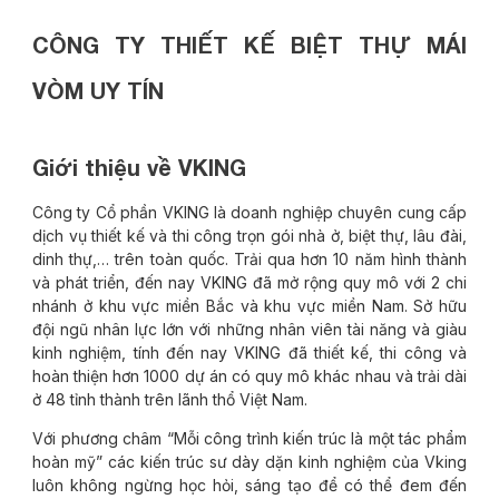
CÔNG TY THIẾT KẾ BIỆT THỰ MÁI
VÒM UY TÍN
Giới thiệu về VKING
Công ty Cổ phần VKING là doanh nghiệp chuyên cung cấp
dịch vụ thiết kế và thi công trọn gói nhà ở, biệt thự, lâu đài,
dinh thự,… trên toàn quốc. Trải qua hơn 10 năm hình thành
và phát triển, đến nay VKING đã mở rộng quy mô với 2 chi
nhánh ở khu vực miền Bắc và khu vực miền Nam. Sở hữu
đội ngũ nhân lực lớn với những nhân viên tài năng và giàu
kinh nghiệm, tính đến nay VKING đã thiết kế, thi công và
hoàn thiện hơn 1000 dự án có quy mô khác nhau và trải dài
ở 48 tỉnh thành trên lãnh thổ Việt Nam.
Với phương châm “Mỗi công trình kiến trúc là một tác phẩm
hoàn mỹ” các kiến trúc sư dày dặn kinh nghiệm của Vking
luôn không ngừng học hỏi, sáng tạo để có thể đem đến