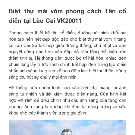
Biệt thự mái vòm phong cách Tân cổ
điển tại Lào Cai VK20011
Phong cách thiết kế tân cổ điển, đường nét hình khối hài
hòa tạo nên nét đẹp độc đáo cho biệt thự mái vòm 4 tầng
tại Lào Cai. Sự kết hợp giữa đường thẳng, chữ nhật và bán
nguyệt cùng các hoa văn đắp nổi làm tổng thể kiến trúc
thêm tinh tế. Hệ thống đèn được bố trí hài hòa, chiếc đèn
chùm lộng lẫy trước sảnh chính kết hợp đèn trang tạo điểm
nhấn ánh sáng lung linh về ban đêm làm biệt thự thêm bừng
sáng thu hút sự chú ý mọi ánh nhìn.
Hệ thống cửa nhôm kính cao cấp hiện đại mang lại ánh
sáng tự nhiên và tiết kiệm được điện năng. Cửa kính kết
hợp với rèm để điều chỉnh nhu cầu ánh sáng của từng căn
phòng. Ánh sáng là dương khí đem lại năng lượng và sức
khỏe cho các thành viên trong gia đình.