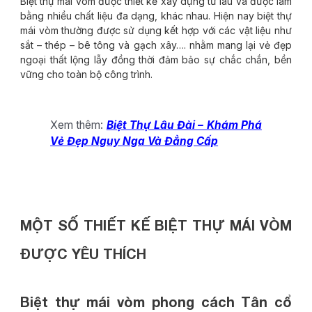
Biệt thự mái vòm được thiết kế xây dựng từ lâu và được làm
bằng nhiều chất liệu đa dạng, khác nhau. Hiện nay biệt thự
mái vòm thường được sử dụng kết hợp với các vật liệu như
sắt – thép – bê tông và gạch xây…. nhằm mang lại vẻ đẹp
ngoại thất lộng lẫy đồng thời đảm bảo sự chắc chắn, bền
vững cho toàn bộ công trình.
Xem thêm:
Biệt Thự Lâu Đài – Khám Phá
Vẻ Đẹp Nguy Nga Và Đẳng Cấp
MỘT SỐ THIẾT KẾ BIỆT THỰ MÁI VÒM
ĐƯỢC YÊU THÍCH
Biệt thự mái vòm phong cách Tân cổ