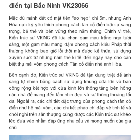
điển tại Bắc Ninh VK23066
Mặc dù mảnh đất có mặt tiền “eo hẹp” chỉ 5m, nhưng Anh
Hòa cực kỳ yêu thích phong cách tân cổ điển bởi sự sang
trọng, bề thế và bền vững theo năm tháng. Chính vì thế,
Kiến trúc sư VKING đã lựa chọn gam màu trắng ngà tươi
sáng, một gam màu mang đậm phong cách kiểu Pháp thời
thượng không bao giờ lỗi thời mà được kế thừa, sử dụng
xuyên suốt từ những năm thế kỉ 18 đến ngày nay cho căn
biệt thự mái vòm phong cách Tân cổ điển nhà anh Hòa.
Bên cạnh đó, Kiến trúc sư VKING đã tận dụng triệt để ánh
sáng tự nhiên bằng cách sử dụng khung cửa lớn và ban
công rộng kết hợp với cửa kính lớn thông tầng bên hông
căn nhà để mang đến tầm nhìn đẹp và sự thông thoáng tối
đa. Ngoài ra, các chi tiết đặc trưng của phong cách tân cổ
điển như hệ mái vòm, các chi tiết phào chỉ đắp vẽ tinh tế và
chòi nghỉ trên sân thượng cũng được các Kiến trúc sư khéo
léo đưa vào nhằm đáp ứng nhu cầu và mong muốn của gia
chủ.