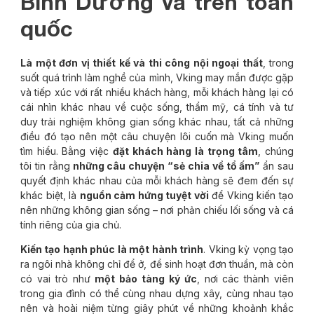
Bình Dương và trên toàn
quốc
Là một đơn vị thiết kế và thi công nội ngoại thất
, trong
suốt quá trình làm nghề của mình, Vking may mắn được gặp
và tiếp xúc với rất nhiều khách hàng, mỗi khách hàng lại có
cái nhìn khác nhau về cuộc sống, thẩm mỹ, cá tính và tư
duy trải nghiệm không gian sống khác nhau, tất cả những
điều đó tạo nên một câu chuyện lôi cuốn mà Vking muốn
tìm hiểu. Bằng việc
đặt khách hàng là trọng tâm
, chúng
tôi tin rằng
những câu chuyện “sẻ chia về tổ ấm”
ẩn sau
quyết định khác nhau của mỗi khách hàng sẽ đem đến sự
khác biệt, là
nguồn cảm hứng tuyệt vời
để Vking kiến tạo
nên những không gian sống – nơi phản chiếu lối sống và cá
tính riêng của gia chủ.
Kiến tạo hạnh phúc là một hành trình
. Vking kỳ vọng tạo
ra ngôi nhà không chỉ để ở, để sinh hoạt đơn thuần, mà còn
có vai trò như
một bảo tàng ký ức
, nơi các thành viên
trong gia đình có thể cùng nhau dựng xây, cùng nhau tạo
nên và hoài niệm từng giây phút về những khoảnh khắc