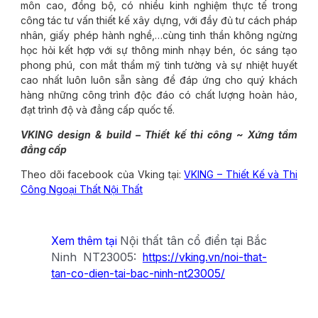
môn cao, đồng bộ, có nhiều kinh nghiệm thực tế trong
công tác tư vấn thiết kế xây dựng, với đầy đủ tư cách pháp
nhân, giấy phép hành nghề,…cùng tinh thần không ngừng
học hỏi kết hợp với sự thông minh nhạy bén, óc sáng tạo
phong phú, con mắt thẩm mỹ tinh tường và sự nhiệt huyết
cao nhất luôn luôn sẵn sàng để đáp ứng cho quý khách
hàng những công trình độc đáo có chất lượng hoàn hảo,
đạt trình độ và đẳng cấp quốc tế.
VKING design & build – Thiết kế thi công ~ Xứng tầm
đẳng cấp
Theo dõi facebook của Vking tại:
VKING – Thiết Kế và Thi
Công Ngoại Thất Nội Thất
Nội thất tân cổ điển tại Bắc
Xem thêm tại
Ninh NT23005:
https://vking.vn/noi-that-
tan-co-dien-tai-bac-ninh-nt23005/