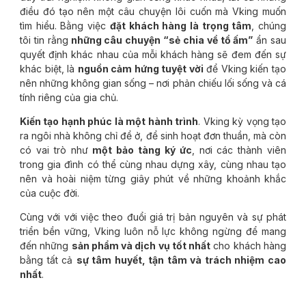
điều đó tạo nên một câu chuyện lôi cuốn mà Vking muốn
tìm hiểu. Bằng việc
đặt khách hàng là trọng tâm
, chúng
tôi tin rằng
những câu chuyện “sẻ chia về tổ ấm”
ẩn sau
quyết định khác nhau của mỗi khách hàng sẽ đem đến sự
khác biệt, là
nguồn cảm hứng tuyệt vời
để Vking kiến tạo
nên những không gian sống – nơi phản chiếu lối sống và cá
tính riêng của gia chủ.
Kiến tạo hạnh phúc là một hành trình
. Vking kỳ vọng tạo
ra ngôi nhà không chỉ để ở, để sinh hoạt đơn thuần, mà còn
có vai trò như
một bảo tàng ký ức
, nơi các thành viên
trong gia đình có thể cùng nhau dựng xây, cùng nhau tạo
nên và hoài niệm từng giây phút về những khoảnh khắc
của cuộc đời.
Cùng với với việc theo đuổi giá trị bản nguyên và sự phát
triển bền vững, Vking luôn nỗ lực không ngừng để mang
đến những
sản phẩm và dịch vụ tốt nhất
cho khách hàng
bằng tất cả
sự tâm huyết, tận tâm và trách nhiệm cao
nhất
.