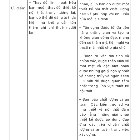
– Thay đổi linh hoạt: Nếu
nhau, giúp bạn có được một
bạn muốn thay đổi thiết kế
Ưu điểm
thiết kế nội thất chất lượng
nội thất trong tương lai,
cao và phù hợp với nhu cầu
bạn có thể dễ dàng tự thực
của mỗi gia đình.
hiện mà không cần tốn
thêm chi phí thuê người
– Tận dụng được tối đa tiền
làm.
năng không gian và tạo ra
không gian sống đẹp, mang
đến sự thẩm mỹ, tiện nghi và
thoải mái nhất cho gia chủ
– Được tư vấn tận tình và
chính xác, được thảo luận về
mọi mặt và đặc biệt nhận
được những gợi ý hợp lý nhất
về phong thủy và ngân sách
– 2 vấn đề được quan tâm
nhất trong lĩnh vực thiết kế
nội thất.
– Đảm bảo chất lượng và an
toàn: Các kiến trúc sư và
nhà thiết kế nội thất đảm
bảo rằng những giải pháp
thiết kế được áp dụng đáp
ứng các tiêu chuẩn chất
lượng và an toàn trong việc
xây dựng.