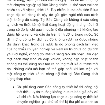
thất chuyên nghiệp tại Bắc Giang chiếm ưu thế vượt trội hơn
nhiều so với việc tự thiết kế. Tuy nhiên, bước đầu tiên là lựa
chọn địa chỉ đáng tin cậy để gửi gắm ngôi nhà của mình
thật không dễ dàng. Tại Bắc Giang có không ít các công
ty, dịch vụ thiết kế nội thất đang hoạt động nhưng hầu hết
trong số đó lại chỉ quanh quẩn ở địa phương mà không tạo
được tiếng vang và dấu ấn trên thị trường trong nước. Sở
dĩ, những công ty, dịch vụ đó không vươn ra được những
địa danh khác trong cả nước là do phong cách làm việc
của họ thiếu chuyên nghiệp và kém uy tín,chưa có đủ tình
yêu với nghề, không đổi mới và sáng tạo linh hoạt, làm việc
một cách máy móc và dập khuôn, không cập nhật nhanh
chóng xu thế cũng như tạo ra những thiết kế đi trước thời
đại. Những điều mà bạn có thể gặp phải khi làm việc với
một công ty thiết kế thi công nội thất tại Bắc Giang chất
lượng thấp như:
Chi phí tăng cao: Các công ty thiết kế thi công nội
thất thiếu uy tín thường không đưa ra báo giá đầy đủ
và chi tiết. Nếu không lựa chọn được công ty thiết kế
chuyên nghiệp, gia chủ có thể bị thu phí cao hơn so