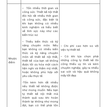
– Tốn nhiều thời gian và
công sức: Thiết kế nội thất
đòi hỏi rất nhiều thời gian
và công sức, đặc biệt là
khi bạn không có nhiều
kinh nghiệm và hiểu biết
về lĩnh vực này như các
kiến trúc sư.
– Thiếu kiến thức và kỹ
năng chuyên môn: Nếu
– Chi phí cao hơn so với
bạn không có nhiều kiến
việc tự thiết kế.
thức và kỹ năng chuyên
– Có khi lựa chọn phải
môn về thiết kế nội thất,
Nhược
những công ty thiết kế thi
thiết kế của bạn sẽ không
điểm
công thiếu uy tín và kém
được tối ưu hóa một cách
chuyên nghiệp, gây ra nhiều
tiện nghi và thẩm mỹ nhất;
sai sót và hậu quả không
hoặc không phù hợp với
mấy tốt đẹp.
yêu cầu thực tế.
-Tốn kém hơn rất nhiều
nếu thiết kế không được
như mong muốn: Nếu bạn
tự thiết kế nội thất mà
thành quả sau khi hoàn
thành lại không như mong
đợi, bạn có thể phải tốn