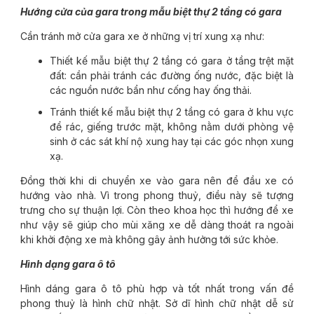
Hướng cửa của gara trong mẫu biệt thự 2 tầng có gara
Cần tránh mở cửa gara xe ở những vị trí xung xạ như:
Thiết kế mẫu biệt thự 2 tầng có gara ở tầng trệt mặt
đất: cần phải tránh các đường ống nước, đặc biệt là
các nguồn nước bẩn như cống hay ống thải.
Tránh thiết kế mẫu biệt thự 2 tầng có gara ở khu vực
để rác, giếng trước mặt, không nằm dưới phòng vệ
sinh ở các sát khí nộ xung hay tại các góc nhọn xung
xạ.
Đồng thời khi di chuyển xe vào gara nên để đầu xe có
hướng vào nhà. Vì trong phong thuỷ, điều này sẽ tượng
trưng cho sự thuận lợi. Còn theo khoa học thì hướng để xe
như vậy sẽ giúp cho mùi xăng xe dễ dàng thoát ra ngoài
khi khởi động xe mà không gây ảnh hưởng tới sức khỏe.
Hình dạng gara ô tô
Hình dáng gara ô tô phù hợp và tốt nhất trong vấn đề
phong thuỷ là hình chữ nhật. Sở dĩ hình chữ nhật dễ sử