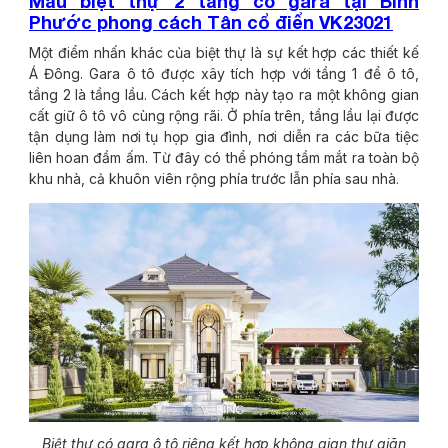
Mẫu biệt thự 2 tầng có gara tại Bình
Phước phong cách Tân cổ điển VK23021
Một điểm nhấn khác của biệt thự là sự kết hợp các thiết kế
Á Đông. Gara ô tô được xây tích hợp với tầng 1 để ô tô,
tầng 2 là tầng lầu. Cách kết hợp này tạo ra một không gian
cất giữ ô tô vô cùng rộng rãi. Ở phía trên, tầng lầu lại được
tận dụng làm nơi tụ họp gia đình, nơi diễn ra các bữa tiệc
liên hoan đầm ấm. Từ đây có thể phóng tầm mắt ra toàn bộ
khu nhà, cả khuôn viên rộng phía trước lẫn phía sau nhà.
Biệt thự có gara ô tô riêng kết hợp không gian thư giãn