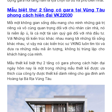
dựng gara nơi tầng hầm là lựa chọn tối ưu và phổ biến nhất.
Mẫu biệt thự 2 tầng có gara tại Vũng Tàu
phong cách hiện đại VK22030
Mỗi một không gian sống đều mang cho mình những giá trị
riêng và vô cùng quan trọng đối với chủ nhân căn nhà, nó
là niềm ấp ủ, là cả một tài sản quý giá đối với nhà đầu tư.
Với Những lối kiến trúc khác nhau mang tới những lối sống
khác nhau, vì vậy mà các kiến trúc sư VKING luôn tìm tòi và
đưa ra những mẫu mã ấn tượng, không bị trùng lặp cho
khách hàng của mình.
Mẫu thiết kế biệt thự 2 tầng có gara phong cách hiện đại
ngày hôm nay là một trong những mẫu thiết kế được ưa
thích của công ty được thiết kế dành riêng cho gia đình anh
Hoàng tại Bà Rịa Vũng Tàu.