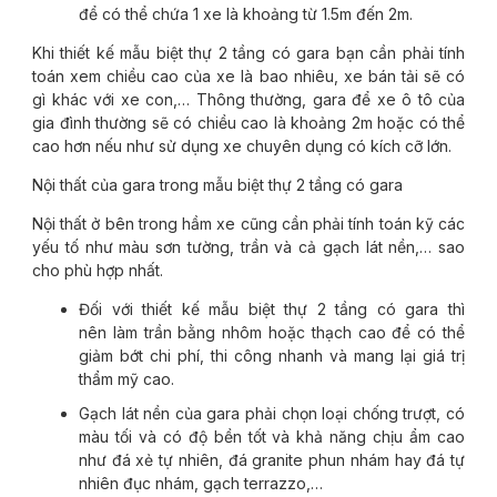
để có thể chứa 1 xe là khoảng từ 1.5m đến 2m.
Khi thiết kế mẫu biệt thự 2 tầng có gara bạn cần phải tính
toán xem chiều cao của xe là bao nhiêu, xe bán tải sẽ có
gì khác với xe con,… Thông thường, gara để xe ô tô của
gia đình thường sẽ có chiều cao là khoảng 2m hoặc có thể
cao hơn nếu như sử dụng xe chuyên dụng có kích cỡ lớn.
Nội thất của gara trong mẫu biệt thự 2 tầng có gara
Nội thất ở bên trong hầm xe cũng cần phải tính toán kỹ các
yếu tố như màu sơn tường, trần và cả gạch lát nền,… sao
cho phù hợp nhất.
Đối với thiết kế mẫu biệt thự 2 tầng có gara thì
nên làm trần bằng nhôm hoặc thạch cao để có thể
giảm bớt chi phí, thi công nhanh và mang lại giá trị
thẩm mỹ cao.
Gạch lát nền của gara phải chọn loại chống trượt, có
màu tối và có độ bền tốt và khả năng chịu ẩm cao
như đá xẻ tự nhiên, đá granite phun nhám hay đá tự
nhiên đục nhám, gạch terrazzo,…