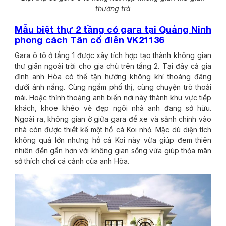
thưởng trà
Mẫu biệt thự 2 tầng có gara tại Quảng Ninh
phong cách Tân cổ điển VK21136
Gara ô tô ở tầng 1 được xây tích hợp tạo thành không gian
thư giãn ngoài trời cho gia chủ trên tầng 2. Tại đây cả gia
đình anh Hòa có thể tận hưởng không khí thoáng đãng
dưới ánh nắng. Cùng ngắm phố thị, cùng chuyện trò thoải
mái. Hoặc thỉnh thoảng anh biến nơi này thành khu vực tiếp
khách, khoe khéo vẻ đẹp ngôi nhà anh đang sở hữu.
Ngoài ra, không gian ở giữa gara để xe và sảnh chính vào
nhà còn được thiết kế một hồ cá Koi nhỏ. Mặc dù diện tích
không quá lớn nhưng hồ cá Koi này vừa giúp đem thiên
nhiên đến gần hơn với không gian sống vừa giúp thỏa mãn
sở thích chơi cá cảnh của anh Hòa.