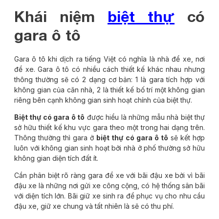
Khái niệm
biệt thự
có
gara ô tô
Gara ô tô khi dịch ra tiếng Việt có nghĩa là nhà để xe, nơi
để xe. Gara ô tô có nhiều cách thiết kế khác nhau nhưng
thông thường sẽ có 2 dạng cơ bản: 1 là gara tích hợp với
không gian của căn nhà, 2 là thiết kế bố trí một không gian
riêng bên cạnh không gian sinh hoạt chính của biệt thự.
Biệt thự có gara ô tô
được hiểu là những mẫu nhà biệt thự
sở hữu thiết kế khu vực gara theo một trong hai dạng trên.
Thông thường thì gara ở
biệt thự có gara ô tô
sẽ kết hợp
luôn với không gian sinh hoạt bởi nhà ở phố thường sở hữu
không gian diện tích đất ít.
Cần phân biệt rõ ràng gara để xe với bãi đậu xe bởi vì bãi
đậu xe là những nơi gửi xe công cộng, có hệ thống sân bãi
với diện tích lớn. Bãi giữ xe sinh ra để phục vụ cho nhu cầu
đậu xe, giữ xe chung và tất nhiên là sẽ có thu phí.