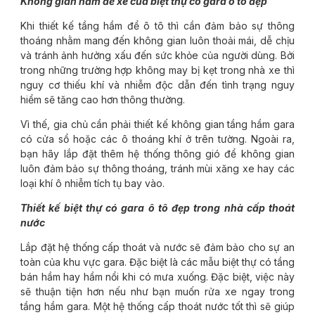
Không gian hầm để xe của biệt thự có gara ô tô đẹp
Khi thiết kế tầng hầm để ô tô thì cần đảm bảo sự thông
thoáng nhằm mang đến không gian luôn thoải mái, dễ chịu
và tránh ảnh hưởng xấu đến sức khỏe của người dùng. Bởi
trong những trường hợp không may bị kẹt trong nhà xe thì
nguy cơ thiếu khí và nhiễm độc dẫn đến tình trạng nguy
hiểm sẽ tăng cao hơn thông thường.
Vì thế, gia chủ cần phải thiết kế không gian tầng hầm gara
có cửa sổ hoặc các ô thoáng khí ở trên tường. Ngoài ra,
bạn hãy lắp đặt thêm hệ thống thông gió để không gian
luôn đảm bảo sự thông thoáng, tránh mùi xăng xe hay các
loại khí ô nhiễm tích tụ bay vào.
Thiết kế biệt thự có gara ô tô đẹp trong nhà cấp thoát
nước
Lắp đặt hệ thống cấp thoát và nước sẽ đảm bảo cho sự an
toàn của khu vực gara. Đặc biệt là các mẫu biệt thự có tầng
bán hầm hay hầm nổi khi có mưa xuống. Đặc biệt, việc này
sẽ thuận tiện hơn nếu như bạn muốn rửa xe ngay trong
tầng hầm gara. Một hệ thống cấp thoát nước tốt thì sẽ giúp