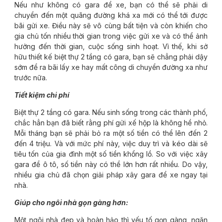
Nếu như không có gara để xe, bạn có thể sẽ phải di
chuyển đến một quãng đường khá xa mới có thể tới được
bãi gửi xe. Điều này sẽ vô cùng bất tiện và còn khiến cho
gia chủ tốn nhiều thời gian trong việc gửi xe và có thể ảnh
hưởng đến thời gian, cuộc sống sinh hoạt. Vì thế, khi sở
hữu thiết kế biệt thự 2 tầng có gara, bạn sẽ chẳng phải dậy
sớm để ra bãi lấy xe hay mất công di chuyển đường xa như
trước nữa.
Tiết kiệm chi phí
Biệt thự 2 tầng có gara. Nếu sinh sống trong các thành phố,
chắc hẳn bạn đã biết rằng phí gửi xế hộp là không hề nhỏ.
Mỗi tháng bạn sẽ phải bỏ ra một số tiền có thể lên đến 2
đến 4 triệu. Và với mức phí này, việc duy trì và kéo dài sẽ
tiêu tốn của gia đình một số tiền khổng lồ. So với việc xây
gara để ô tô, số tiền này có thể lớn hơn rất nhiều. Do vậy,
nhiều gia chủ đã chọn giải pháp xây gara để xe ngay tại
nhà.
Giúp cho ngôi nhà gọn gàng hơn:
Một ngôi nhà đẹp và hoàn hảo thì yếu tố gọn gàng, ngăn