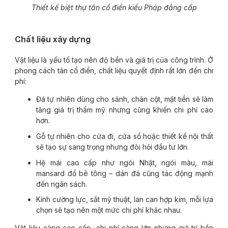
Thiết kế biệt thự tân cổ điển kiểu Pháp đẳng cấp
Chất liệu xây dựng
Vật liệu là yếu tố tạo nên độ bền và giá trị của công trình. Ở
phong cách tân cổ điển, chất liệu quyết định rất lớn đến chi
phí:
Đá tự nhiên dùng cho sảnh, chân cột, mặt tiền sẽ làm
tăng giá trị thẩm mỹ nhưng cũng khiến chi phí cao
hơn.
Gỗ tự nhiên cho cửa đi, cửa sổ hoặc thiết kế nội thất
sẽ tạo sự sang trọng nhưng đòi hỏi đầu tư lớn.
Hệ mái cao cấp như ngói Nhật, ngói màu, mái
mansard đổ bê tông – dán đá cũng tác động mạnh
đến ngân sách.
Kính cường lực, sắt mỹ thuật, lan can hợp kim, mỗi lựa
chọn sẽ tạo nên một mức chi phí khác nhau.
Vật liệu càng cao cấp, chi phí càng lớn nhưng giá trị bền