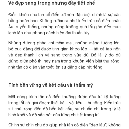
Vẻ đẹp sang trọng nhưng đầy tiết chế
Điểm khiến nhà tân cổ điển trở nên đặc biệt chính là sự cân
bằng hoàn hảo. Không rườm rà như kiến trúc cổ điển châu
Âu truyền thống, nhưng cũng không quá tối giản đến mức
lạnh lẽo như phong cách hiện đại thuần túy.
Những đường phào chỉ mềm mại, những mảng tường lớn,
bố cục đăng đối được tinh giản khéo léo — tất cả tạo nên
vẻ đẹp thanh lịch và sang trọng vừa đủ. Đó là lý do dù
đứng giữa phố thị hay nằm trong khuôn viên biệt thự rộng,
nhà tân cổ điển vẫn toát lên sự đẳng cấp rất riêng.
Tính bền vững về kết cấu và thẩm mỹ
Một công trình tân cổ điển thường được đầu tư kỹ lưỡng
trong tất cả giai đoạn: thiết kế – vật liệu – thi công. Kiến trúc
sư chú trọng đến độ bền kết cấu, sự chuẩn chỉ trong tỷ lệ
hình khối và độ sắc nét của từng chi tiết trang trí.
Chính sự chỉn chu đó giúp nhà tân cổ điển “đẹp lâu”, không