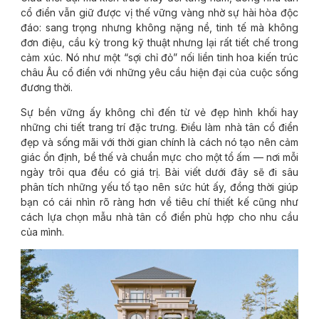
cổ điển vẫn giữ được vị thế vững vàng nhờ sự hài hòa độc
đáo: sang trọng nhưng không nặng nề, tinh tế mà không
đơn điệu, cầu kỳ trong kỹ thuật nhưng lại rất tiết chế trong
cảm xúc. Nó như một “sợi chỉ đỏ” nối liền tinh hoa kiến trúc
châu Âu cổ điển với những yêu cầu hiện đại của cuộc sống
đương thời.
Sự bền vững ấy không chỉ đến từ vẻ đẹp hình khối hay
những chi tiết trang trí đặc trưng. Điều làm nhà tân cổ điển
đẹp và sống mãi với thời gian chính là cách nó tạo nên cảm
giác ổn định, bề thế và chuẩn mực cho một tổ ấm — nơi mỗi
ngày trôi qua đều có giá trị. Bài viết dưới đây sẽ đi sâu
phân tích những yếu tố tạo nên sức hút ấy, đồng thời giúp
bạn có cái nhìn rõ ràng hơn về tiêu chí thiết kế cũng như
cách lựa chọn mẫu nhà tân cổ điển phù hợp cho nhu cầu
của mình.