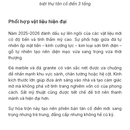
biệt thự tân cổ điển 3 tầng
Phối hợp vật liệu hiện đại
Năm 2025–2026 đánh dấu sự lên ngôi của các vật liệu mới
có độ bền và tính thẩm mỹ cao. Sự phối hợp giữa đá tự
nhiên ốp mặt tiền – kính cường lực – kim loại sơn tĩnh điện –
gỗ tự nhiên tạo nên diện mạo vừa sang trọng vừa thời
thượng.
Đá marble và đá granite có vân sắc nét được ưa chuộng
để nhấn mạnh khu vực sảnh, chân tường hoặc hệ cột. Kính
kích thước lớn giúp đưa ánh sáng vào nhà và tạo cảm giác
mở mà không phá vỡ tính trang nghiêm vốn có của phong
cách. Sắt mỹ thuật cũng được tiết chế để trở nên thanh
mảnh và hiện đại hơn.
Sự hòa trộn này tạo nên phiên bản tân cổ điển mới: sang
trọng nhưng trẻ trung, đẳng cấp nhưng không hề cũ kỹ.