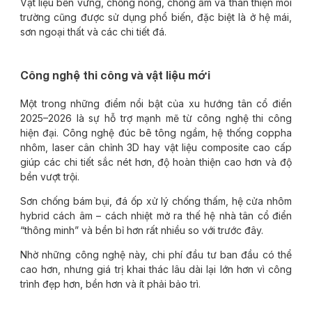
Vật liệu bền vững, chống nóng, chống ẩm và thân thiện môi
trường cũng được sử dụng phổ biến, đặc biệt là ở hệ mái,
sơn ngoại thất và các chi tiết đá.
Công nghệ thi công và vật liệu mới
Một trong những điểm nổi bật của xu hướng tân cổ điển
2025–2026 là sự hỗ trợ mạnh mẽ từ công nghệ thi công
hiện đại. Công nghệ đúc bê tông ngầm, hệ thống coppha
nhôm, laser cân chỉnh 3D hay vật liệu composite cao cấp
giúp các chi tiết sắc nét hơn, độ hoàn thiện cao hơn và độ
bền vượt trội.
Sơn chống bám bụi, đá ốp xử lý chống thấm, hệ cửa nhôm
hybrid cách âm – cách nhiệt mở ra thế hệ nhà tân cổ điển
“thông minh” và bền bỉ hơn rất nhiều so với trước đây.
Nhờ những công nghệ này, chi phí đầu tư ban đầu có thể
cao hơn, nhưng giá trị khai thác lâu dài lại lớn hơn vì công
trình đẹp hơn, bền hơn và ít phải bảo trì.