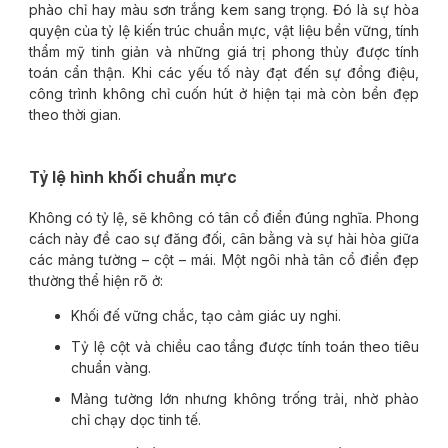
phào chỉ hay màu sơn trắng kem sang trọng. Đó là sự hòa
quyện của tỷ lệ kiến trúc chuẩn mực, vật liệu bền vững, tính
thẩm mỹ tinh giản và những giá trị phong thủy được tính
toán cẩn thận. Khi các yếu tố này đạt đến sự đồng điệu,
công trình không chỉ cuốn hút ở hiện tại mà còn bền đẹp
theo thời gian.
Tỷ lệ hình khối chuẩn mực
Không có tỷ lệ, sẽ không có tân cổ điển đúng nghĩa. Phong
cách này đề cao sự đăng đối, cân bằng và sự hài hòa giữa
các mảng tường – cột – mái. Một ngôi nhà tân cổ điển đẹp
thường thể hiện rõ ở:
Khối đế vững chắc, tạo cảm giác uy nghi.
Tỷ lệ cột và chiều cao tầng được tính toán theo tiêu
chuẩn vàng.
Mảng tường lớn nhưng không trống trải, nhờ phào
chỉ chạy dọc tinh tế.