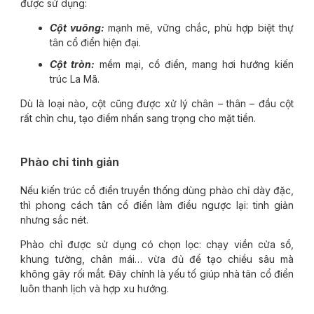
được sử dụng:
Cột vuông:
mạnh mẽ, vững chắc, phù hợp biệt thự
tân cổ điển hiện đại.
Cột tròn:
mềm mại, cổ điển, mang hơi hướng kiến
trúc La Mã.
Dù là loại nào, cột cũng được xử lý chân – thân – đầu cột
rất chỉn chu, tạo điểm nhấn sang trọng cho mặt tiền.
Phào chỉ tinh giản
Nếu kiến trúc cổ điển truyền thống dùng phào chỉ dày đặc,
thì phong cách tân cổ điển làm điều ngược lại: tinh giản
nhưng sắc nét.
Phào chỉ được sử dụng có chọn lọc: chạy viền cửa sổ,
khung tường, chân mái… vừa đủ để tạo chiều sâu mà
không gây rối mắt. Đây chính là yếu tố giúp nhà tân cổ điển
luôn thanh lịch và hợp xu hướng.