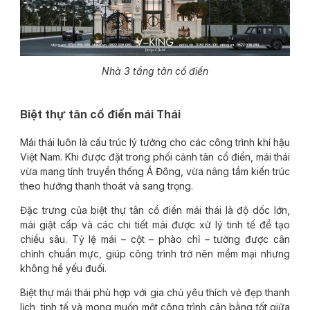
Nhà 3 tầng tân cổ điển
Biệt thự tân cổ điển mái Thái
Mái thái luôn là cấu trúc lý tưởng cho các công trình khí hậu
Việt Nam. Khi được đặt trong phối cảnh tân cổ điển, mái thái
vừa mang tính truyền thống Á Đông, vừa nâng tầm kiến trúc
theo hướng thanh thoát và sang trọng.
Đặc trưng của biệt thự tân cổ điển mái thái là độ dốc lớn,
mái giật cấp và các chi tiết mái được xử lý tinh tế để tạo
chiều sâu. Tỷ lệ mái – cột – phào chỉ – tường được cân
chỉnh chuẩn mực, giúp công trình trở nên mềm mại nhưng
không hề yếu đuối.
Biệt thự mái thái phù hợp với gia chủ yêu thích vẻ đẹp thanh
lịch, tinh tế và mong muốn một công trình cân bằng tốt giữa