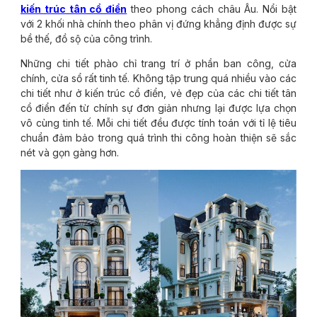
kiến trúc tân cổ điển
theo phong cách châu Âu. Nổi bật
với 2 khối nhà chính theo phân vị đứng khẳng định được sự
bề thế, đồ sộ của công trình.
Những chi tiết phào chỉ trang trí ở phần ban công, cửa
chính, cửa sổ rất tinh tế. Không tập trung quá nhiều vào các
chi tiết như ở kiến trúc cổ điển, vẻ đẹp của các chi tiết tân
cổ điển đến từ chính sự đơn giản nhưng lại được lựa chọn
vô cùng tinh tế. Mỗi chi tiết đều được tính toán với tỉ lệ tiêu
chuẩn đảm bảo trong quá trình thi công hoàn thiện sẽ sắc
nét và gọn gàng hơn.