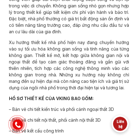
trong việc di chuyển. Không gian sống nhỏ gọn nhưng hợp
lý trong thiết kế giúp tiết kiệm chi phí vận hành và bảo trì.
Đặc biệt, nhà phố thường có giá trị bất động sản ổn định và
có tiềm năng tăng trưởng cao, đáp ứng nhu cầu đầu tư và
an cư lâu dài của gia đình.
Xu hướng thiết kế nhà phố hiện nay đang chuyển hướng
vào sự tối ưu hóa không gian sống và tính năng của từng
không gian. Thiết kế mở, kết hợp giữa không gian nội và
ngoại thất để tạo cảm giác thoáng đãng và gần gũi với
thiên nhiên, tích hợp các công nghệ thông minh vào các
không gian trong nhà. Những xu hướng này không chỉ
mang đến sự hiện đại mà còn nâng cao tiện ích và giá trị sử
dụng của ngôi nhà phố trong thời đại hiện tại và tương lai.
HỒ SƠ THIẾT KẾ CỦA VKING BAO GỒM:
– Bản vẽ chi tiết kiến trúc và phối cảnh ngoại thất 3D
– Bản vẽ chi tiết nội thất, phối cảnh nội thất 3D
– Bản vẽ kết cấu công trình