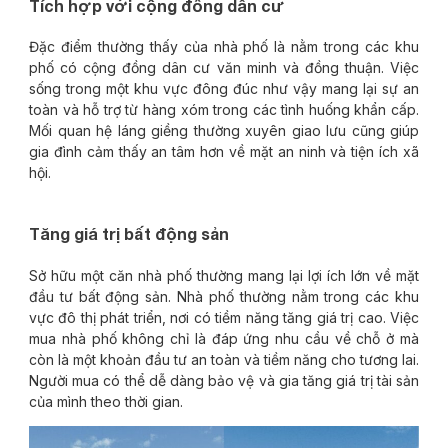
Tích hợp với cộng đồng dân cư
Đặc điểm thường thấy của nhà phố là nằm trong các khu
phố có cộng đồng dân cư văn minh và đồng thuận. Việc
sống trong một khu vực đông đúc như vậy mang lại sự an
toàn và hỗ trợ từ hàng xóm trong các tình huống khẩn cấp.
Mối quan hệ láng giềng thường xuyên giao lưu cũng giúp
gia đình cảm thấy an tâm hơn về mặt an ninh và tiện ích xã
hội.
Tăng giá trị bất động sản
Sở hữu một căn nhà phố thường mang lại lợi ích lớn về mặt
đầu tư bất động sản. Nhà phố thường nằm trong các khu
vực đô thị phát triển, nơi có tiềm năng tăng giá trị cao. Việc
mua nhà phố không chỉ là đáp ứng nhu cầu về chỗ ở mà
còn là một khoản đầu tư an toàn và tiềm năng cho tương lai.
Người mua có thể dễ dàng bảo vệ và gia tăng giá trị tài sản
của mình theo thời gian.