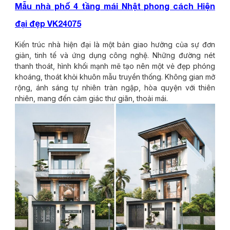
Mẫu nhà phố 4 tầng mái Nhật phong cách Hiện
đại đẹp VK24075
Kiến trúc nhà hiện đại là một bản giao hưởng của sự đơn
giản, tinh tế và ứng dụng công nghệ. Những đường nét
thanh thoát, hình khối mạnh mẽ tạo nên một vẻ đẹp phóng
khoáng, thoát khỏi khuôn mẫu truyền thống. Không gian mở
rộng, ánh sáng tự nhiên tràn ngập, hòa quyện với thiên
nhiên, mang đến cảm giác thư giãn, thoải mái.