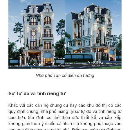
Nhà phố Tân cổ điển ấn tượng
Sự tự do và tính riêng tư
Khác với các căn hộ chung cư hay các khu đô thị có các
quy định chung, nhà phố mang lại sự tự do và tính riêng tư
cao hơn. Gia đình có thể thỏa sức thiết kế và sắp xếp
không gian theo ý muốn cá nhân mà không phụ thuộc vào
các quy định chung của tòa nhà. Điều này giúp gia đình tạo