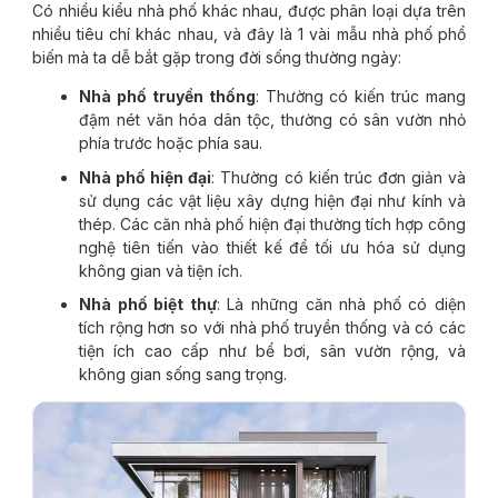
Có nhiều kiểu nhà phố khác nhau, được phân loại dựa trên
nhiều tiêu chí khác nhau, và đây là 1 vài mẫu nhà phố phổ
biến mà ta dễ bắt gặp trong đời sống thường ngày:
Nhà phố truyền thống
: Thường có kiến trúc mang
đậm nét văn hóa dân tộc, thường có sân vườn nhỏ
phía trước hoặc phía sau.
Nhà phố hiện đại
: Thường có kiến trúc đơn giản và
sử dụng các vật liệu xây dựng hiện đại như kính và
thép. Các căn nhà phố hiện đại thường tích hợp công
nghệ tiên tiến vào thiết kế để tối ưu hóa sử dụng
không gian và tiện ích.
Nhà phố biệt thự
: Là những căn nhà phố có diện
tích rộng hơn so với nhà phố truyền thống và có các
tiện ích cao cấp như bể bơi, sân vườn rộng, và
không gian sống sang trọng.