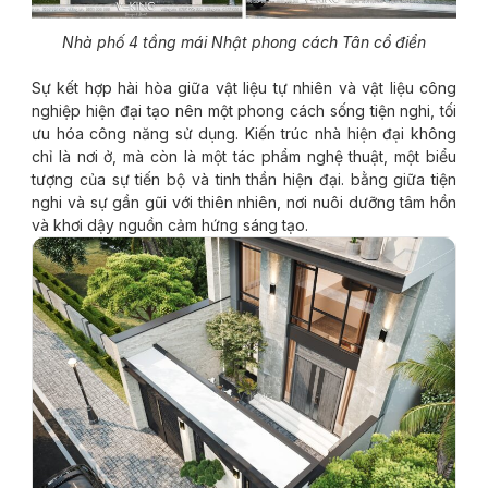
Nhà phố 4 tầng mái Nhật phong cách Tân cổ điển
Sự kết hợp hài hòa giữa vật liệu tự nhiên và vật liệu công
nghiệp hiện đại tạo nên một phong cách sống tiện nghi, tối
ưu hóa công năng sử dụng. Kiến trúc nhà hiện đại không
chỉ là nơi ở, mà còn là một tác phẩm nghệ thuật, một biểu
tượng của sự tiến bộ và tinh thần hiện đại. bằng giữa tiện
nghi và sự gần gũi với thiên nhiên, nơi nuôi dưỡng tâm hồn
và khơi dậy nguồn cảm hứng sáng tạo.