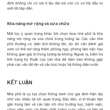
đình không chỉ có nơi ở lâu dài mà còn có cơ hội đầu tư
sinh lời hấp dẫn.
Khả năng mở rộng và sửa chữa
Một lưu ý quan trọng khác khi chọn mua nhà phố là khả
năng mở rộng và sửa chữa trong tương lai. Các căn nhà
phố thường có diện tích không lớn, do đó cần đánh giá
xem có thể mở rộng thêm phòng ngủ, phòng làm việc hay
không gian giải trí trong tương lai không. Ngoài ra, kiểm tra
tình trạng kỹ thuật của căn nhà để đảm bảo không gặp
phải các vấn đề lớn về cấu trúc hoặc hệ thống điện nước.
KẾT LUẬN
Nhà phố là sự lựa chọn thông minh cho gia đình hiện đại
nhờ vào nhiều lợi ích quan trọng. Đầu tiên, vị trí thuận tiện
gần trung tâm và các tiện ích như trường học, bệnh viện,
công viên giúp cải thiện chất lượng cuộc sống và tiện lợi