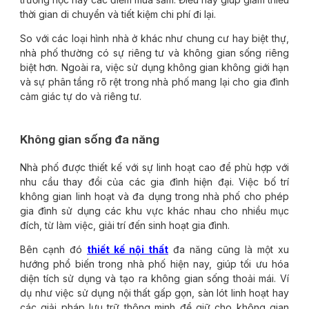
thời gian di chuyển và tiết kiệm chi phí đi lại.
So với các loại hình nhà ở khác như chung cư hay biệt thự,
nhà phố thường có sự riêng tư và không gian sống riêng
biệt hơn. Ngoài ra, việc sử dụng không gian không giới hạn
và sự phân tầng rõ rệt trong nhà phố mang lại cho gia đình
cảm giác tự do và riêng tư.
Không gian sống đa năng
Nhà phố được thiết kế với sự linh hoạt cao để phù hợp với
nhu cầu thay đổi của các gia đình hiện đại. Việc bố trí
không gian linh hoạt và đa dụng trong nhà phố cho phép
gia đình sử dụng các khu vực khác nhau cho nhiều mục
đích, từ làm việc, giải trí đến sinh hoạt gia đình.
Bên cạnh đó
thiết kế nội thất
đa năng cũng là một xu
hướng phổ biến trong nhà phố hiện nay, giúp tối ưu hóa
diện tích sử dụng và tạo ra không gian sống thoải mái. Ví
dụ như việc sử dụng nội thất gấp gọn, sàn lót linh hoạt hay
các giải pháp lưu trữ thông minh để giữ cho không gian