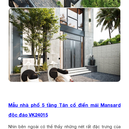
Mẫu nhà phố 5 tầng Tân cổ điển mái Mansard
độc đáo VK24015
Nhìn bên ngoài có thể thấy những nét rất đặc trưng của