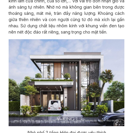
kính làm cửa chính, của sổ lớn,… với vai trò đón nhận gió và
ánh sáng tự nhiên. Nhờ nó mà không gian bên trong được
thoáng sáng, mát mẻ, tràn đầy năng lượng. Khoảng cách
giữa thiên nhiên và con người cũng từ đó mà xích lại gần
nhau. Sử dụng chất liệu nhôm kính với khung viền đen tạo
nên nét độc đáo rất riêng, sang trọng cho mặt tiền.
Nhà phố 2 tầng Hiện đại được yêu thích