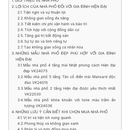
GIỚI THIỆU VỀ NHÀ PHỐ
LỢI ÍCH CỦA NHÀ PHỐ ĐỐI VỚI GIA ĐÌNH HIỆN ĐẠI
Tiện nghi và sự thuận lợi
Không gian sống đa năng
Tiết kiệm chi phí vận hành và bảo trì
Tích hợp với cộng đồng dân cư
Tăng giá trị bất động sản
Sự tự do và tính riêng tư
Tạo không gian sống cá nhân hóa
NHỮNG MẪU NHÀ PHỐ ĐẸP PHÙ HỢP VỚI GIA ĐÌNH
HIỆN ĐẠI
Mẫu nhà phố 4 tầng mái Nhật phong cách Hiện đại
đẹp VK24075
Mẫu nhà phố 5 tầng Tân cổ điển mái Mansard độc
đáo VK24015
Mẫu nhà phố 2 tầng Hiện đại được yêu thích nhất
VK22030
Mẫu nhà phố khỏe khoắn với tone màu trầm ấn
tượng VK24036
NHỮNG LƯU Ý CẦN BIẾT KHI CHỌN MUA NHÀ PHỐ
Vị trí và tiện ích xung quanh
Phong thủy và không gian xanh
Pháp lý và hợp đồng mua bán