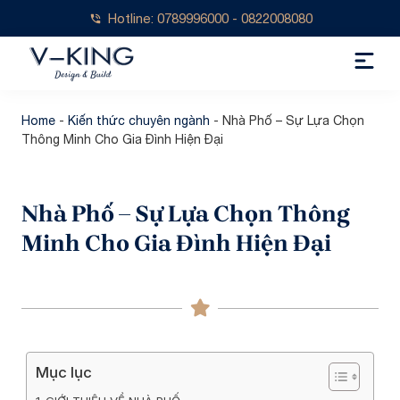
Hotline: 0789996000 - 0822008080
Home
-
Kiến thức chuyên ngành
-
Nhà Phố – Sự Lựa Chọn
Thông Minh Cho Gia Đình Hiện Đại
Nhà Phố – Sự Lựa Chọn Thông
Minh Cho Gia Đình Hiện Đại
Mục lục