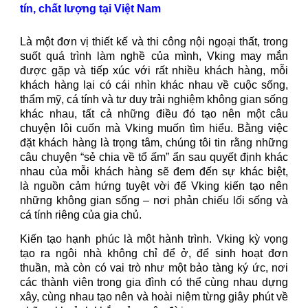
tín, chất lượng tại Việt Nam
Là một đơn vị thiết kế và thi công nội ngoại thất, trong
suốt quá trình làm nghề của mình, Vking may mắn
được gặp và tiếp xúc với rất nhiều khách hàng, mỗi
khách hàng lại có cái nhìn khác nhau về cuộc sống,
thẩm mỹ, cá tính và tư duy trải nghiệm không gian sống
khác nhau, tất cả những điều đó tạo nên một câu
chuyện lôi cuốn mà Vking muốn tìm hiểu. Bằng việc
đặt khách hàng là trọng tâm, chúng tôi tin rằng những
câu chuyện “sẻ chia về tổ ấm” ẩn sau quyết định khác
nhau của mỗi khách hàng sẽ đem đến sự khác biệt,
là nguồn cảm hứng tuyệt vời để Vking kiến tạo nên
những không gian sống – nơi phản chiếu lối sống và
cá tính riêng của gia chủ.
Kiến tạo hạnh phúc là một hành trình. Vking kỳ vọng
tạo ra ngôi nhà không chỉ để ở, để sinh hoạt đơn
thuần, mà còn có vai trò như một bảo tàng ký ức, nơi
các thành viên trong gia đình có thể cùng nhau dựng
xây, cùng nhau tạo nên và hoài niệm từng giây phút về