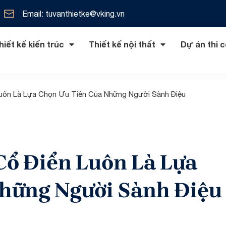
Email: tuvanthietke@vking.vn
hiết kế kiến trúc
Thiết kế nội thất
Dự án thi 
Luôn Là Lựa Chọn Ưu Tiên Của Những Người Sành Điệu
ại
cổ điển
Nội thất phòng khách
Thiết kế lâu đài
Thiết kế nhà phố
Nội thất nhà ở
 điển
đại
Nội thất phòng bếp
Thiết kế dinh thự
Thiết kế Shophouse
Nội thất biệt thự
Cổ Điển Luôn Là Lựa
ển
iển
Nội thất phòng ngủ
Thiết kế khách sạn
Nội thất chung cư
rung hải
Thiết kế văn phòng
hững Người Sành Điệu
ng
Thiết kế nhà hàng
ng