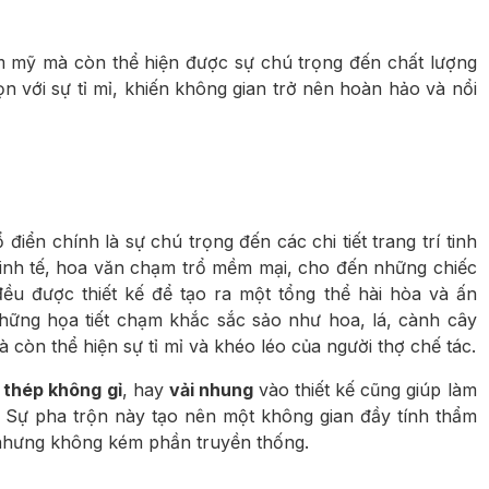
m mỹ mà còn thể hiện được sự chú trọng đến chất lượng
 với sự tỉ mỉ, khiến không gian trở nên hoàn hảo và nổi
điển chính là sự chú trọng đến các chi tiết trang trí tinh
inh tế, hoa văn chạm trổ mềm mại, cho đến những chiếc
t đều được thiết kế để tạo ra một tổng thể hài hòa và ấn
ững họa tiết chạm khắc sắc sảo như hoa, lá, cành cây
à còn thể hiện sự tỉ mỉ và khéo léo của người thợ chế tác.
,
thép không gỉ
, hay
vải nhung
vào thiết kế cũng giúp làm
 Sự pha trộn này tạo nên một không gian đầy tính thẩm
 nhưng không kém phần truyền thống.