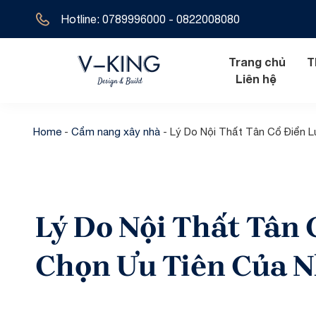
Hotline: 0789996000 - 0822008080
Trang chủ
T
Liên hệ
Home
-
Cẩm nang xây nhà
-
Lý Do Nội Thất Tân Cổ Điển 
Nội thất hiện đ
Biệt thự tân 
Nội thất tân cổ
Biệt thự hiện 
Lý Do Nội Thất Tân 
Nội thất cổ đi
Biệt thự cổ đ
Biệt thự địa t
Chọn Ưu Tiên Của N
Biệt thự 1 tầ
Biệt thự 2 tầ