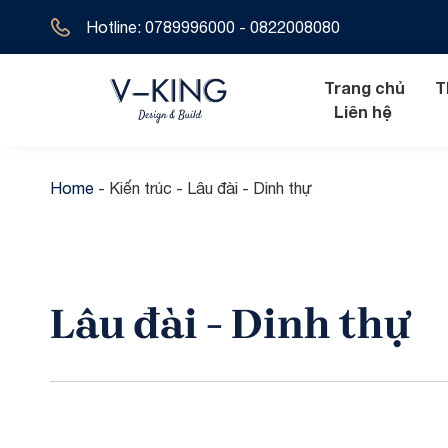
Hotline: 0789996000 - 0822008080
Trang chủ
T
Liên hệ
Home
-
Kiến trúc
-
Lâu đài - Dinh thự
Nội thất hiện đ
Biệt thự tân 
Nội thất tân cổ
Biệt thự hiện 
Lâu đài - Dinh thự
Nội thất cổ đi
Biệt thự cổ đ
Biệt thự địa t
Biệt thự 1 tầ
Biệt thự 2 tầ