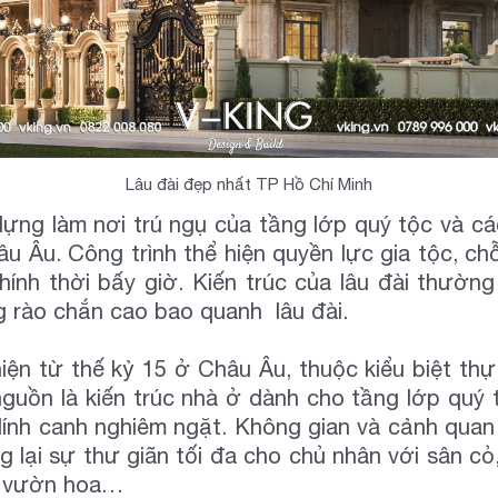
Lâu đài đẹp nhất TP Hồ Chí Minh
dựng làm nơi trú ngụ của tầng lớp quý tộc và cá
u Âu. Công trình thể hiện quyền lực gia tộc, ch
ính thời bấy giờ. Kiến trúc của lâu đài thường
ng rào chắn cao bao quanh lâu đài.
hiện từ thế kỷ 15 ở Châu Âu, thuộc kiểu biệt th
nguồn là kiến trúc nhà ở dành cho tầng lớp quý 
gũ lính canh nghiêm ngặt. Không gian và cảnh q
g lại sự thư giãn tối đa cho chủ nhân với sân c
ú, vườn hoa…