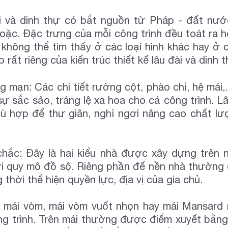
 đài và dinh thự có bắt nguồn từ Pháp - đất nư
oặc. Đặc trưng của mỗi công trình đều toát ra 
 không thể tìm thấy ở các loại hình khác hay ở 
ất riêng của kiến trúc thiết kế lâu đài và dinh t
ng mạn: Các chi tiết rường cột, phào chỉ, hệ mái,
sự sắc sảo, tráng lệ xa hoa cho cả công trình. 
hù hợp để thư giãn, nghỉ ngơi nâng cao chất l
chắc: Đây là hai kiểu nhà được xây dựng trên 
với quy mô đồ sộ. Riêng phần đế nền nhà thường
thời thể hiện quyền lực, địa vị của gia chủ.
u mái vòm, mái vòm vuốt nhọn hay mái Mansard n
ông trình. Trên mái thường được điểm xuyết bằn