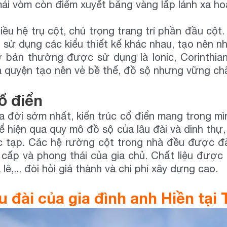
mái vòm còn điểm xuyết bằng vàng lấp lánh xa ho
u hệ trụ cột, chú trọng trang trí phần đầu cột.
i sử dụng các kiểu thiết kế khác nhau, tạo nên n
cơ bản thường được sử dụng là Ionic, Corinthia
 quyện tạo nên vẻ bề thế, đồ sộ nhưng vững chãi
ổ điển
ra đời sớm nhất, kiến trúc cổ điển mang trong m
ể hiện qua quy mô đồ sộ của lâu đài và dinh th
ức tạp. Các hệ rường cột trong nhà đều được đắ
cấp và phong thái của gia chủ. Chất liệu được 
ê,... đòi hỏi giá thành và chi phí xây dựng cao.
âu đài của gia đình anh Hiền tại