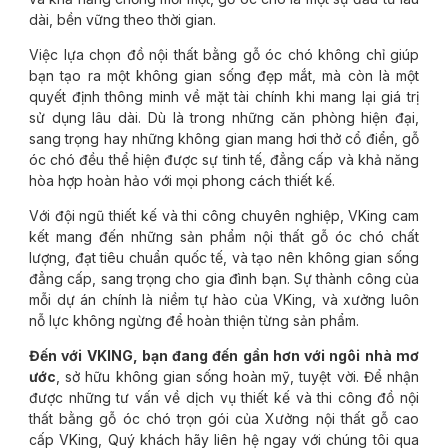
dài, bền vững theo thời gian.
Việc lựa chọn đồ nội thất bằng gỗ óc chó không chỉ giúp
bạn tạo ra một không gian sống đẹp mắt, mà còn là một
quyết định thông minh về mặt tài chính khi mang lại giá trị
sử dụng lâu dài. Dù là trong những căn phòng hiện đại,
sang trọng hay những không gian mang hơi thở cổ điển, gỗ
óc chó đều thể hiện được sự tinh tế, đẳng cấp và khả năng
hòa hợp hoàn hảo với mọi phong cách thiết kế.
Với đội ngũ thiết kế và thi công chuyên nghiệp, VKing cam
kết mang đến những sản phẩm nội thất gỗ óc chó chất
lượng, đạt tiêu chuẩn quốc tế, và tạo nên không gian sống
đẳng cấp, sang trọng cho gia đình bạn. Sự thành công của
mỗi dự án chính là niềm tự hào của VKing, và xưởng luôn
nỗ lực không ngừng để hoàn thiện từng sản phẩm.
Đến với VKING, bạn đang đến gần hơn với ngôi nhà mơ
ước
, sở hữu không gian sống hoàn mỹ, tuyệt vời. Để nhận
được những tư vấn về dịch vụ thiết kế và thi công đồ nội
thất bằng gỗ óc chó trọn gói của Xưởng nội thất gỗ cao
cấp VKing, Quý khách hãy liên hệ ngay với chúng tôi qua