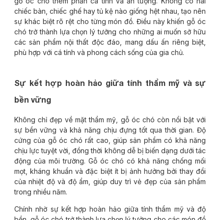
gỗ óc chó thêm phần cá tính và ấn tượng. Không có hai
chiếc bàn, chiếc ghế hay tủ kệ nào giống hệt nhau, tạo nên
sự khác biệt rõ rệt cho từng món đồ. Điều này khiến gỗ óc
chó trở thành lựa chọn lý tưởng cho những ai muốn sở hữu
các sản phẩm nội thất độc đáo, mang dấu ấn riêng biệt,
phù hợp với cá tính và phong cách sống của gia chủ.
Sự kết hợp hoàn hảo giữa tính thẩm mỹ và sự
bền vững
Không chỉ đẹp về mặt thẩm mỹ, gỗ óc chó còn nổi bật với
sự bền vững và khả năng chịu đựng tốt qua thời gian. Độ
cứng của gỗ óc chó rất cao, giúp sản phẩm có khả năng
chịu lực tuyệt vời, đồng thời không dễ bị biến dạng dưới tác
động của môi trường. Gỗ óc chó có khả năng chống mối
mọt, kháng khuẩn và đặc biệt ít bị ảnh hưởng bởi thay đổi
của nhiệt độ và độ ẩm, giúp duy trì vẻ đẹp của sản phẩm
trong nhiều năm.
Chính nhờ sự kết hợp hoàn hảo giữa tính thẩm mỹ và độ
bền, gỗ óc chó trở thành lựa chọn lý tưởng cho các món đồ