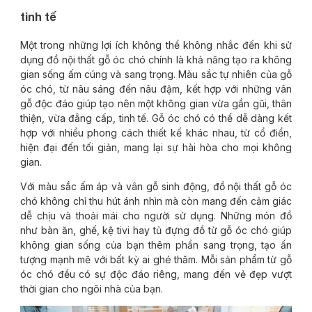
tinh tế
Một trong những lợi ích không thể không nhắc đến khi sử
dụng đồ nội thất gỗ óc chó chính là khả năng tạo ra không
gian sống ấm cúng và sang trọng. Màu sắc tự nhiên của gỗ
óc chó, từ nâu sáng đến nâu đậm, kết hợp với những vân
gỗ độc đáo giúp tạo nên một không gian vừa gần gũi, thân
thiện, vừa đẳng cấp, tinh tế. Gỗ óc chó có thể dễ dàng kết
hợp với nhiều phong cách thiết kế khác nhau, từ cổ điển,
hiện đại đến tối giản, mang lại sự hài hòa cho mọi không
gian.
Với màu sắc ấm áp và vân gỗ sinh động, đồ nội thất gỗ óc
chó không chỉ thu hút ánh nhìn mà còn mang đến cảm giác
dễ chịu và thoải mái cho người sử dụng. Những món đồ
như bàn ăn, ghế, kệ tivi hay tủ đựng đồ từ gỗ óc chó giúp
không gian sống của bạn thêm phần sang trọng, tạo ấn
tượng mạnh mẽ với bất kỳ ai ghé thăm. Mỗi sản phẩm từ gỗ
óc chó đều có sự độc đáo riêng, mang đến vẻ đẹp vượt
thời gian cho ngôi nhà của bạn.