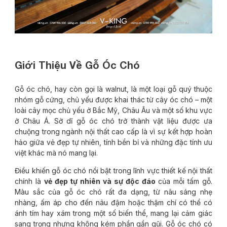
Giới Thiệu Về Gỗ Óc Chó
Gỗ óc chó, hay còn gọi là walnut, là một loại gỗ quý thuộc
nhóm gỗ cứng, chủ yếu được khai thác từ cây óc chó – một
loài cây mọc chủ yếu ở Bắc Mỹ, Châu Âu và một số khu vực
ở Châu Á. Sở dĩ gỗ óc chó trở thành vật liệu được ưa
chuộng trong ngành nội thất cao cấp là vì sự kết hợp hoàn
hảo giữa vẻ đẹp tự nhiên, tính bền bỉ và những đặc tính ưu
việt khác mà nó mang lại.
Điều khiến gỗ óc chó nổi bật trong lĩnh vực thiết kế nội thất
chính là
vẻ đẹp tự nhiên và sự độc đáo
của mỗi tấm gỗ.
Màu sắc của gỗ óc chó rất đa dạng, từ nâu sáng nhẹ
nhàng, ấm áp cho đến nâu đậm hoặc thậm chí có thể có
ánh tím hay xám trong một số biến thể, mang lại cảm giác
sang trọng nhưng không kém phần gần gũi. Gỗ óc chó có