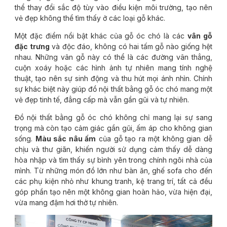
thể thay đổi sắc độ tùy vào điều kiện môi trường, tạo nên
vẻ đẹp không thể tìm thấy ở các loại gỗ khác.
Một đặc điểm nổi bật khác của gỗ óc chó là các
vân gỗ
đặc trưng
và độc đáo, không có hai tấm gỗ nào giống hệt
nhau. Những vân gỗ này có thể là các đường vân thẳng,
cuộn xoáy hoặc các hình ảnh tự nhiên mang tính nghệ
thuật, tạo nên sự sinh động và thu hút mọi ánh nhìn. Chính
sự khác biệt này giúp đồ nội thất bằng gỗ óc chó mang một
vẻ đẹp tinh tế, đẳng cấp mà vẫn gần gũi và tự nhiên.
Đồ nội thất bằng gỗ óc chó không chỉ mang lại sự sang
trọng mà còn tạo cảm giác gần gũi, ấm áp cho không gian
sống.
Màu sắc nâu ấm
của gỗ tạo ra một không gian dễ
chịu và thư giãn, khiến người sử dụng cảm thấy dễ dàng
hòa nhập và tìm thấy sự bình yên trong chính ngôi nhà của
mình. Từ những món đồ lớn như bàn ăn, ghế sofa cho đến
các phụ kiện nhỏ như khung tranh, kệ trang trí, tất cả đều
góp phần tạo nên một không gian hoàn hảo, vừa hiện đại,
vừa mang đậm hơi thở tự nhiên.