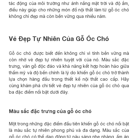
tác động của môi trường như ánh nắng mặt trời và độ ẩm,
điều này giúp cho những món đồ nội thất làm từ gỗ óc chó
không chỉ đẹp mà còn bền vững qua nhiều năm.
Vẻ Đẹp Tự Nhiên Của Gỗ Óc Chó
Gỗ óc chó được biết đến không chỉ vì tính bền vững mà
còn nhờ vẻ đẹp tự nhiên tuyệt vời của nó. Màu sắc đặc
trưng, vân gỗ độc đáo và khả năng kết hợp hoàn hảo giữa
thẩm mỹ và độ bền chính là lý do khiến gỗ óc chó trở thành
lựa chọn hàng đầu trong thiết kế nội thất cao cấp. Hãy
cùng khám phá chi tiết vẻ đẹp tự nhiên của gỗ óc chó qua
ba đặc điểm nổi bật dưới đây.
Màu sắc đặc trưng của gỗ óc chó
Một trong những đặc điểm đầu tiên khiến gỗ óc chó nổi bật
là màu sắc tự nhiên phong phú và đa dạng. Màu sắc của
gỗ óc chó có thể dao động từ nâu sáng nhẹ nhàng, ấm áp