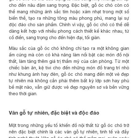
cho đến nâu đậm sang trọng. Đặc biệt, gỗ óc chó còn có
thể mang những ánh sắc tím hoặc xám nhạt trong một số
biến thể, tạo ra những tông màu phong phú, mang lại sự
độc đáo cho sản phẩm. Chính vì vậy, gỗ óc chó có thể dễ
dàng kết hợp với nhiều phong cách thiết kế khác nhau, từ
cổ điển, sang trọng cho đến hiện đại, tối giản.
Màu sắc của gỗ óc chó không chỉ tạo ra một không gian
ấm cúng mà còn có khả năng làm nổi bật các món đồ nội
thất, làm tăng thêm giá trị thẩm mỹ của căn phòng. Từ một
chiếc bàn ăn, kệ tivi cho đến những món đồ trang trí nhỏ
như khung ảnh hay đèn, gỗ óc chó mang đến một vẻ đẹp
tự nhiên mà không cần phải thêm bất kỳ lớp sơn hay phủ
bề mặt nào, vẫn giữ được vẻ đẹp nguyên sơ và bền vững
theo thời gian.
Vân gỗ tự nhiên, đặc biệt và độc đáo
Một trong những yếu tố khiến đồ nội thất từ gỗ óc chó trở
nên đặc biệt chính là các vân gỗ tự nhiên, tinh tế và đầy