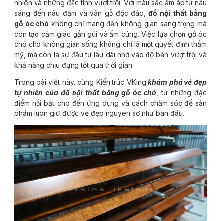
nhiên và những đặc tính vượt trội. Với màu sắc ấm áp từ nâu
sáng đến nâu đậm và vân gỗ độc đáo,
đồ nội thất bằng
gỗ óc chó
không chỉ mang đến không gian sang trọng mà
còn tạo cảm giác gần gũi và ấm cúng. Việc lựa chọn gỗ óc
chó cho không gian sống không chỉ là một quyết định thẩm
mỹ, mà còn là sự đầu tư lâu dài nhờ vào độ bền vượt trội và
khả năng chịu đựng tốt qua thời gian.
Trong bài viết này, cùng Kiến trúc VKing
khám phá vẻ đẹp
tự nhiên của đồ nội thất bằng gỗ óc chó
, từ những đặc
điểm nổi bật cho đến ứng dụng và cách chăm sóc để sản
phẩm luôn giữ được vẻ đẹp nguyên sơ như ban đầu.