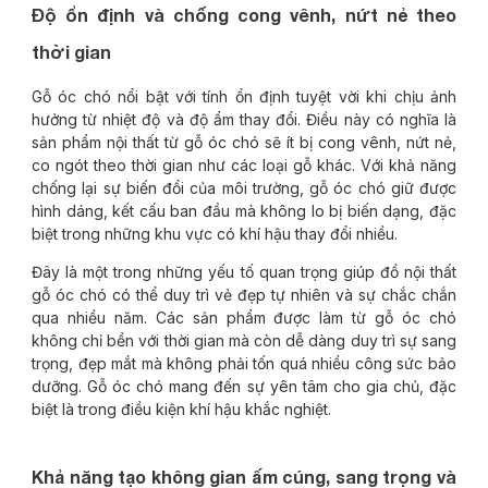
Độ ổn định và chống cong vênh, nứt nẻ theo
thời gian
Gỗ óc chó nổi bật với tính ổn định tuyệt vời khi chịu ảnh
hưởng từ nhiệt độ và độ ẩm thay đổi. Điều này có nghĩa là
sản phẩm nội thất từ gỗ óc chó sẽ ít bị cong vênh, nứt nẻ,
co ngót theo thời gian như các loại gỗ khác. Với khả năng
chống lại sự biến đổi của môi trường, gỗ óc chó giữ được
hình dáng, kết cấu ban đầu mà không lo bị biến dạng, đặc
biệt trong những khu vực có khí hậu thay đổi nhiều.
Đây là một trong những yếu tố quan trọng giúp đồ nội thất
gỗ óc chó có thể duy trì vẻ đẹp tự nhiên và sự chắc chắn
qua nhiều năm. Các sản phẩm được làm từ gỗ óc chó
không chỉ bền với thời gian mà còn dễ dàng duy trì sự sang
trọng, đẹp mắt mà không phải tốn quá nhiều công sức bảo
dưỡng. Gỗ óc chó mang đến sự yên tâm cho gia chủ, đặc
biệt là trong điều kiện khí hậu khắc nghiệt.
Khả năng tạo không gian ấm cúng, sang trọng và