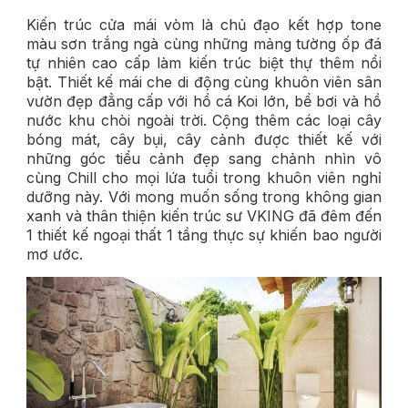
Kiến trúc cửa mái vòm là chủ đạo kết hợp tone
màu sơn trắng ngà cùng những mảng tường ốp đá
tự nhiên cao cấp làm kiến trúc biệt thự thêm nổi
bật. Thiết kế mái che di động cùng khuôn viên sân
vườn đẹp đẳng cấp với hồ cá Koi lớn, bể bơi và hồ
nước khu chòi ngoài trời. Cộng thêm các loại cây
bóng mát, cây bụi, cây cảnh được thiết kế với
những góc tiểu cảnh đẹp sang chảnh nhìn vô
cùng Chill cho mọi lứa tuổi trong khuôn viên nghỉ
dưỡng này. Với mong muốn sống trong không gian
xanh và thân thiện kiến trúc sư VKING đã đêm đến
1 thiết kế ngoại thất 1 tầng thực sự khiến bao người
mơ ước.