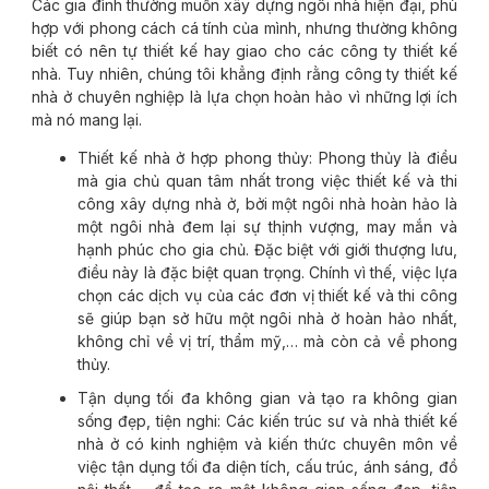
Các gia đình thường muốn xây dựng ngôi nhà hiện đại, phù
hợp với phong cách cá tính của mình, nhưng thường không
biết có nên tự thiết kế hay giao cho các công ty thiết kế
nhà. Tuy nhiên, chúng tôi khẳng định rằng công ty thiết kế
nhà ở chuyên nghiệp là lựa chọn hoàn hảo vì những lợi ích
mà nó mang lại.
Thiết kế nhà ở hợp phong thủy: Phong thủy là điều
mà gia chủ quan tâm nhất trong việc thiết kế và thi
công xây dựng nhà ở, bởi một ngôi nhà hoàn hảo là
một ngôi nhà đem lại sự thịnh vượng, may mắn và
hạnh phúc cho gia chủ. Đặc biệt với giới thượng lưu,
điều này là đặc biệt quan trọng. Chính vì thế, việc lựa
chọn các dịch vụ của các đơn vị thiết kế và thi công
sẽ giúp bạn sở hữu một ngôi nhà ở hoàn hảo nhất,
không chỉ về vị trí, thẩm mỹ,… mà còn cả về phong
thủy.
Tận dụng tối đa không gian và tạo ra không gian
sống đẹp, tiện nghi: Các kiến trúc sư và nhà thiết kế
nhà ở có kinh nghiệm và kiến thức chuyên môn về
việc tận dụng tối đa diện tích, cấu trúc, ánh sáng, đồ