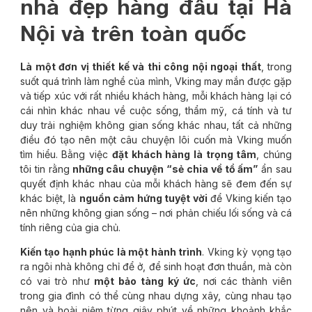
nhà đẹp hàng đầu tại Hà
Nội và trên toàn quốc
Là một đơn vị thiết kế và thi công nội ngoại thất
, trong
suốt quá trình làm nghề của mình, Vking may mắn được gặp
và tiếp xúc với rất nhiều khách hàng, mỗi khách hàng lại có
cái nhìn khác nhau về cuộc sống, thẩm mỹ, cá tính và tư
duy trải nghiệm không gian sống khác nhau, tất cả những
điều đó tạo nên một câu chuyện lôi cuốn mà Vking muốn
tìm hiểu. Bằng việc
đặt khách hàng là trọng tâm
, chúng
tôi tin rằng
những câu chuyện “sẻ chia về tổ ấm”
ẩn sau
quyết định khác nhau của mỗi khách hàng sẽ đem đến sự
khác biệt, là
nguồn cảm hứng tuyệt vời
để Vking kiến tạo
nên những không gian sống – nơi phản chiếu lối sống và cá
tính riêng của gia chủ.
Kiến tạo hạnh phúc là một hành trình
. Vking kỳ vọng tạo
ra ngôi nhà không chỉ để ở, để sinh hoạt đơn thuần, mà còn
có vai trò như
một bảo tàng ký ức
, nơi các thành viên
trong gia đình có thể cùng nhau dựng xây, cùng nhau tạo
nên và hoài niệm từng giây phút về những khoảnh khắc