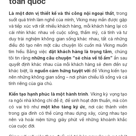
toàn quốc
Là một đơn vị thiết kế và thi công nội ngoại thất
, trong
suốt quá trình làm nghề của mình, Vking may mắn được gặp
và tiếp xúc với rất nhiều khách hàng, mỗi khách hàng lại có
cái nhìn khác nhau về cuộc sống, thẩm mỹ, cá tính và tư
duy trải nghiệm không gian sống khác nhau, tất cả những
điều đó tạo nên một câu chuyện lôi cuốn mà Vking muốn
tìm hiểu. Bằng việc
đặt khách hàng là trọng tâm
, chúng
tôi tin rằng
những câu chuyện “sẻ chia về tổ ấm”
ẩn sau
quyết định khác nhau của mỗi khách hàng sẽ đem đến sự
khác biệt, là
nguồn cảm hứng tuyệt vời
để Vking kiến tạo
nên những không gian sống – nơi phản chiếu lối sống và cá
tính riêng của gia chủ.
Kiến tạo hạnh phúc là một hành trình
. Vking kỳ vọng tạo
ra ngôi nhà không chỉ để ở, để sinh hoạt đơn thuần, mà còn
có vai trò như
một kho tàng ký ức
, nơi các thành viên
trong gia đình có thể cùng nhau dựng xây, cùng nhau tạo
nên và hoài niệm từng giây phút về những khoảnh khắc
của cuộc đời.