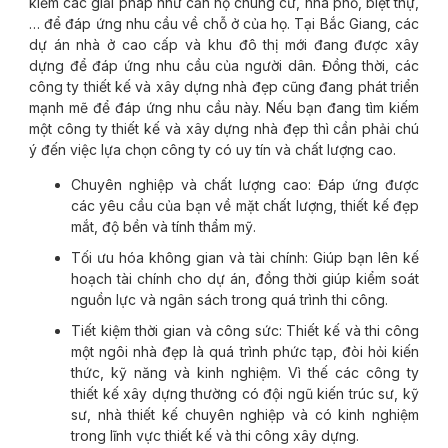
kiếm các giải pháp như căn hộ chung cư, nhà phố, biệt thự,
… để đáp ứng nhu cầu về chỗ ở của họ. Tại Bắc Giang, các
dự án nhà ở cao cấp và khu đô thị mới đang được xây
dựng để đáp ứng nhu cầu của người dân. Đồng thời, các
công ty thiết kế và xây dựng nhà đẹp cũng đang phát triển
mạnh mẽ để đáp ứng nhu cầu này. Nếu bạn đang tìm kiếm
một công ty thiết kế và xây dựng nhà đẹp thì cần phải chú
ý đến việc lựa chọn công ty có uy tín và chất lượng cao.
Chuyên nghiệp và chất lượng cao: Đáp ứng được
các yêu cầu của bạn về mặt chất lượng, thiết kế đẹp
mắt, độ bền và tính thẩm mỹ.
Tối ưu hóa không gian và tài chính: Giúp bạn lên kế
hoạch tài chính cho dự án, đồng thời giúp kiểm soát
nguồn lực và ngân sách trong quá trình thi công.
Tiết kiệm thời gian và công sức: Thiết kế và thi công
một ngôi nhà đẹp là quá trình phức tạp, đòi hỏi kiến
thức, kỹ năng và kinh nghiệm. Vì thế các công ty
thiết kế xây dựng thường có đội ngũ kiến trúc sư, kỹ
sư, nhà thiết kế chuyên nghiệp và có kinh nghiệm
trong lĩnh vực thiết kế và thi công xây dựng.