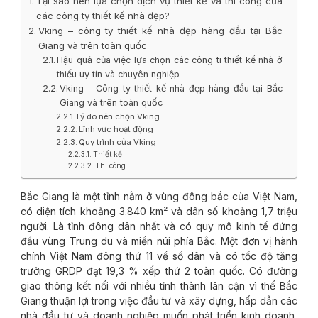
Tại sao nên lựa chọn dịch vụ thiết kế và thi công của
các công ty thiết kế nhà đẹp?
Vking – công ty thiết kế nhà đẹp hàng đầu tại Bắc
Giang và trên toàn quốc
Hậu quả của việc lựa chọn các công ti thiết kế nhà ở
thiếu uy tín và chuyên nghiệp
Vking – Công ty thiết kế nhà đẹp hàng đầu tại Bắc
Giang và trên toàn quốc
Lý do nên chọn Vking
Lĩnh vực hoạt động
Quy trình của Vking
Thiết kế
Thi công
Bắc Giang là một tỉnh nằm ở vùng đông bắc của Việt Nam,
có diện tích khoảng 3.840 km² và dân số khoảng 1,7 triệu
người. Là tỉnh đông dân nhất và có quy mô kinh tế đứng
đầu vùng Trung du và miền núi phía Bắc. Một đơn vị hành
chính Việt Nam đông thứ 11 về số dân và có tốc độ tăng
trưởng GRDP đạt 19,3 % xếp thứ 2 toàn quốc. Có đường
giao thông kết nối với nhiều tỉnh thành lân cận vì thế Bắc
Giang thuận lợi trong việc đầu tư và xây dựng, hấp dẫn các
nhà đầu tư và doanh nghiệp muốn phát triển kinh doanh,