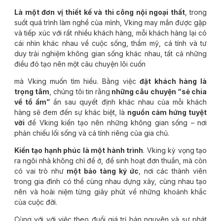
Là một đơn vị thiết kế và thi công nội ngoại thất
, trong
suốt quá trình làm nghề của mình, Vking may mắn được gặp
và tiếp xúc với rất nhiều khách hàng, mỗi khách hàng lại có
cái nhìn khác nhau về cuộc sống, thẩm mỹ, cá tính và tư
duy trải nghiệm không gian sống khác nhau, tất cả những
điều đó tạo nên một câu chuyện lôi cuốn
mà Vking muốn tìm hiểu. Bằng việc
đặt khách hàng là
trọng tâm
, chúng tôi tin rằng
những câu chuyện “sẻ chia
về tổ ấm”
ẩn sau quyết định khác nhau của mỗi khách
hàng sẽ đem đến sự khác biệt, là
nguồn cảm hứng tuyệt
vời
để Vking kiến tạo nên những không gian sống – nơi
phản chiếu lối sống và cá tính riêng của gia chủ.
Kiến tạo hạnh phúc là một hành trình
. Vking kỳ vọng tạo
ra ngôi nhà không chỉ để ở, để sinh hoạt đơn thuần, mà còn
có vai trò như
một bảo tàng ký ức
, nơi các thành viên
trong gia đình có thể cùng nhau dựng xây, cùng nhau tạo
nên và hoài niệm từng giây phút về những khoảnh khắc
của cuộc đời.
Cùng với với việc theo đuổi giá trị bản nguyên và sự phát