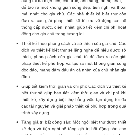
dụng tối đa diện tích, cấu trúc, ánh sáng, đồ nội thất,…
để tạo ra một không gian sống đẹp, tiện nghi và thoải
mái nhất cho gia chủ. Các nhà thiết kế biệt thự còn
đưa ra các giải pháp thiết kế tối ưu về động cơ, hệ
thống cấp nước, điện, nhiệt, giúp tiết kiệm chi phí hoạt
động cho gia chủ trong tương lai.
Thiết kế theo phong cách và sở thích của gia chủ: Các
dịch vụ thiết kế biệt thự sẽ lắng nghe để hiểu được sở
thích, phong cách của gia chủ, từ đó đưa ra các giải
pháp thiết kế phù hợp và tạo ra một không gian sống
độc đáo, mang đậm dấu ấn cá nhân của chủ nhân gia
đình.
Giúp tiết kiệm thời gian và chi phí: Các dịch vụ thiết kế
biệt thự sẽ giúp bạn tiết kiệm thời gian và chi phí khi
thiết kế, xây dựng biệt thự bằng việc tận dụng tối đa
các tài nguyên và giải pháp thiết kế phù hợp trong quá
trình xây dựng.
Tăng giá trị bất động sản: Một ngôi biệt thự được thiết
kế đẹp và tiện nghi sẽ tăng giá trị bất động sản cho