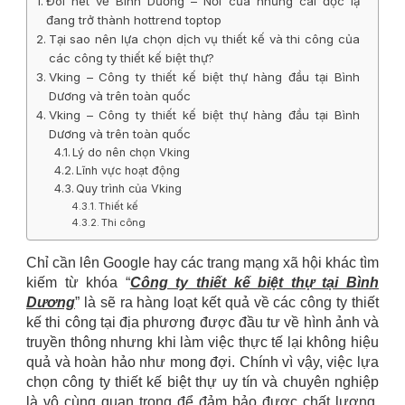
Đôi nét về Bình Dương – Nơi của những cái độc lạ
đang trở thành hottrend toptop
Tại sao nên lựa chọn dịch vụ thiết kế và thi công của
các công ty thiết kế biệt thự?
Vking – Công ty thiết kế biệt thự hàng đầu tại Bình
Dương và trên toàn quốc
Vking – Công ty thiết kế biệt thự hàng đầu tại Bình
Dương và trên toàn quốc
Lý do nên chọn Vking
Lĩnh vực hoạt động
Quy trình của Vking
Thiết kế
Thi công
Chỉ cần lên Google hay các trang mạng xã hội khác tìm
kiếm từ khóa “
Công ty thiết kế biệt thự tại
Bình
Dương
” là sẽ ra hàng loạt kết quả về các công ty thiết
kế thi công tại địa phương được đầu tư về hình ảnh và
truyền thông nhưng khi làm việc thực tế lại không hiệu
quả và hoàn hảo như mong đợi. Chính vì vậy,
việc lựa
chọn công ty thiết kế biệt thự uy tín và chuyên nghiệp
là vô cùng quan trọng để đảm bảo được chất lượng,