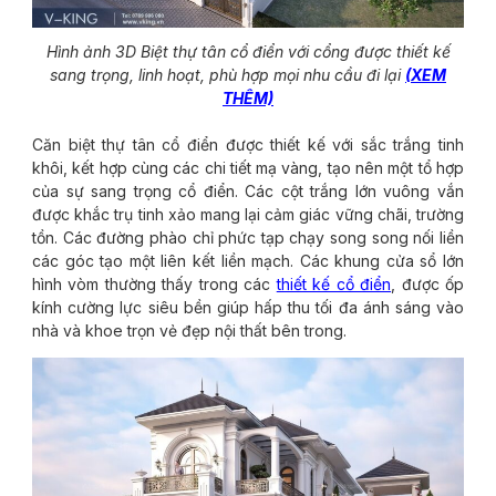
Hình ảnh 3D Biệt thự tân cổ điển với cổng được thiết kế
sang trọng, linh hoạt, phù hợp mọi nhu cầu đi lại
(XEM
THÊM)
Căn biệt thự tân cổ điển được thiết kế với sắc trắng tinh
khôi, kết hợp cùng các chi tiết mạ vàng, tạo nên một tổ hợp
của sự sang trọng cổ điển. Các cột trắng lớn vuông vắn
được khắc trụ tinh xảo mang lại cảm giác vững chãi, trường
tồn. Các đường phào chỉ phức tạp chạy song song nối liền
các góc tạo một liên kết liền mạch. Các khung cửa sổ lớn
hình vòm thường thấy trong các
thiết kế cổ điển
, được ốp
kính cường lực siêu bền giúp hấp thu tối đa ánh sáng vào
nhà và khoe trọn vẻ đẹp nội thất bên trong.