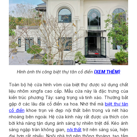
Hình ảnh thi công biệt thự tân cổ điển
(XEM THÊM)
Toàn bộ hệ cửa hình vòm của biệt thự được sử dụng chất
liệu nhôm xingfa cao cấp. Mẫu cửa này là đặc trưng của
kiến trúc phương Tây: sang trọng và tinh xảo. Thường bắt
gặp ở các lâu đài cổ điển xa hoa. Nhờ thế mà
biệt thự tân
cổ điển
khoe trọn vẻ đẹp nội thất bên trong và nét hào
nhoáng bên ngoài. Hệ cửa kính này rất được ưa thích còn
bởi khả năng tận dụng ánh sáng tự nhiên triệt để. Kéo ánh
sáng ngập tràn không gian,
nội thất
trở nên sáng sủa, hiện
đại hơn rất nhiều. Ngôi nhà trở nên thông thoáng, tạo tầm