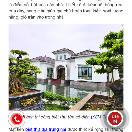
là điểm nổi bật của căn nhà. Thiết kế đi kèm hệ thống rèm
cửa dày, sang màu giúp gia chủ hoàn toàn kiểm soát lượng
nắng, gió tràn vào trong nhà.
Hình ảnh thi công biệt thự tân cổ điển
(XEM THÊM)
Mặt tiền
biệt thự địa trung hải
được thiết kế rộng rãi, thông