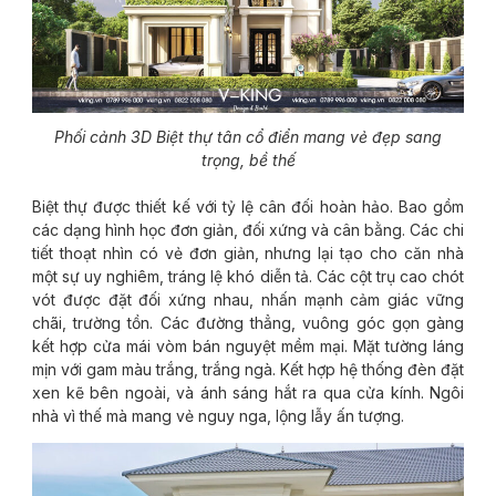
Phối cảnh 3D Biệt thự tân cổ điển mang vẻ đẹp sang
trọng, bề thế
Biệt thự được thiết kế với tỷ lệ cân đối hoàn hảo. Bao gồm
các dạng hình học đơn giản, đối xứng và cân bằng. Các chi
tiết thoạt nhìn có vẻ đơn giản, nhưng lại tạo cho căn nhà
một sự uy nghiêm, tráng lệ khó diễn tả. Các cột trụ cao chót
vót được đặt đối xứng nhau, nhấn mạnh cảm giác vững
chãi, trường tồn. Các đường thẳng, vuông góc gọn gàng
kết hợp cửa mái vòm bán nguyệt mềm mại. Mặt tường láng
mịn với gam màu trắng, trắng ngà. Kết hợp hệ thống đèn đặt
xen kẽ bên ngoài, và ánh sáng hắt ra qua cửa kính. Ngôi
nhà vì thế mà mang vẻ nguy nga, lộng lẫy ấn tượng.