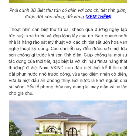
Phối cảnh 3D Biệt thự tân cổ điển với các chi tiết tinh giản,
được đặt cân bằng, đối xứng
(XEM THÊM)
Thoạt nhìn căn biệt thự từ xa, khách qua đường ngay lập
tức suýt xoa trước vẻ đẹp lộng lẫy của nó. Bao quanh ngôi
nhà là hàng rào sắt mỹ thuật với các chi tiết sắt uốn hoa văn
nghệ thuật kỳ công. Các chi tiết này đều được sơn một lớp
sơn chống gỉ trước khi sơn tĩnh điện. Giúp chống lại mọi sự
tác động của thời tiết, đặc biệt là với khí hậu “mưa nắng thất
thường” ở Việt Nam. VKING còn đặc biệt thiết kế thêm một
đài phun nước nhỏ trước cổng, vừa tạo điểm nhấn cổ điển,
vừa là một dấu ấn phong thủy. Bởi nước là khởi nguồn của
sự sống. Yếu tố phong thủy này mang lại may mắn và tài lộc
cho gia chủ.