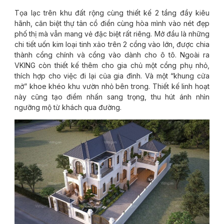
Tọa lạc trên khu đất rộng cùng thiết kế 2 tầng đầy kiêu
hãnh, căn biệt thự tân cổ điển cùng hòa mình vào nét đẹp
phố thị mà vẫn mang vẻ đặc biệt rất riêng. Mở đầu là những
chi tiết uốn kim loại tinh xảo trên 2 cổng vào lớn, được chia
thành cổng chính và cổng vào dành cho ô tô. Ngoài ra
VKING còn thiết kế thêm cho gia chủ một cổng phụ nhỏ,
thích hợp cho việc đi lại của gia đình. Và một “khung cửa
mở” khoe khéo khu vườn nhỏ bên trong. Thiết kế linh hoạt
này cũng tạo điểm nhấn sang trọng, thu hút ánh nhìn
ngưỡng mộ từ khách qua đường.