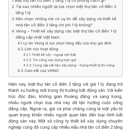
Biệt thự tân cổ điển 2 tầng 1 tỷ có phong cách gì?
Tại sao nhiều người lại lựa chọn biệt thự tân cổ điển 2
tầng 1 tỷ
Nên chọn những nơi có uy tín để xây dựng và thiết kế
nhà tân cổ điển 2 tầng chi phí 1 tỷ không?
Vking – Thiết kế xây dựng các biệt thự tân cổ điển 1 tỷ
đẳng cấp nhất Việt Nam
Lý do Vking là lựa chọn hàng đầu của mọi gia đình
Lĩnh vực hoạt động
Thiết kế nội – ngoại nội thất
Thi công xây dựng trọn gói
Cung cấp vật liệu xây dựng – trang thiết bị thi công
Cam kết của VKING
Hiện nay, biệt thự tân cổ điển 2 tầng với giá 1 tỷ đang trở
thành xu hướng mới trong thị trường bất động sản. Với kiến
trúc độc đáo, không gian thoáng đãng và sang trọng,
nhiều người chọn loại nhà này để tận hưởng cuộc sống
đẳng cấp. Ngoài ra, giá cả phải chăng cũng là một yếu tố
quan trọng khiến nhiều người quan tâm đến loại hình bất
động sản này. Một số công ty thiết kế xây dựng chuyên
nghiệp cũng đã cung cấp nhiều mẫu nhà tân cổ điển 2 tầng