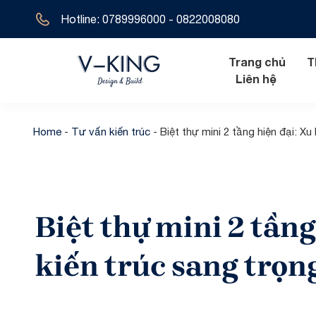
Hotline: 0789996000 - 0822008080
Trang chủ
T
Liên hệ
Home
-
Tư vấn kiến trúc
-
Biệt thự mini 2 tầng hiện đại: X
Nội thất hiện đ
Biệt thự tân 
Nội thất tân cổ
Biệt thự hiện 
Biệt thự mini 2 tần
Nội thất cổ đi
Biệt thự cổ đ
Biệt thự địa t
kiến trúc sang trọ
Biệt thự 1 tầ
Biệt thự 2 tầ