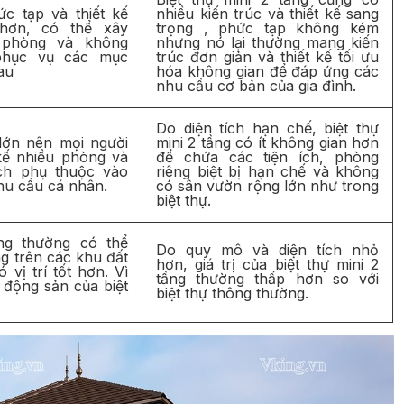
ức tạp và thiết kế
nhiều kiến trúc và thiết kế sang
 hơn, có thể xây
trọng , phức tạp không kém
 phòng và không
nhưng nó lại thường mang kiến
 phục vụ các mục
trúc đơn giản và thiết kế tối ưu
au
hóa không gian để đáp ứng các
nhu cầu cơ bản của gia đình.
Do diện tích hạn chế, biệt thự
 lớn nên mọi người
mini 2 tầng có ít không gian hơn
 kế nhiều phòng và
để chứa các tiện ích, phòng
ích phụ thuộc vào
riêng biệt bị hạn chế và không
hu cầu cá nhân.
có sân vườn rộng lớn như trong
biệt thự.
ông thường có thể
Do quy mô và diện tích nhỏ
g trên các khu đất
hơn, giá trị của biệt thự mini 2
 vị trí tốt hơn. Vì
tầng thường thấp hơn so với
ất động sản của biệt
biệt thự thông thường.