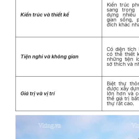
Kiến trúc ph
sang trọng
Kiến trúc và thiết kế
dựng nhiều
gian sống,
đích khác nh
Có diện tích
có thể thiết
Tiện nghi và không gian
những tiện 
sở thích và n
Biệt thự th
được xây dựn
Giá trị và vị trí
lớn hơn và có
thế giá trị b
thự rất cao.