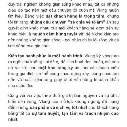
duy trải nghiệm không gian sống khác nhau, tất cả những
điều đó tạo nên một câu chuyện lôi cuốn mà Vking muốn
tìm hiểu. Bằng việc
đặt khách hàng là trọng tâm
, chúng
tôi tin rằng
những câu chuyện “sẻ chia về tổ ấm”
ẩn sau
quyết định khác nhau của mỗi khách hàng sẽ đem đến sự
khác biệt, là
nguồn cảm hứng tuyệt vời
để Vking kiến tạo
nên những không gian sống – nơi phản chiếu lối sống và cá
tính riêng của gia chủ.
Kiến tạo hạnh phúc là một hành trình
. Vking kỳ vọng tạo
ra ngôi nhà không chỉ để ở, để sinh hoạt đơn thuần, mà còn
có vai trò như
một kho tàng ký ức
, nơi các thành viên
trong gia đình có thể cùng nhau dựng xây, cùng nhau tạo
nên và hoài niệm từng giây phút về những khoảnh khắc
của cuộc đời.
Cùng với với việc theo đuổi giá trị bản nguyên và sự phát
triển bền vững, Vking luôn nỗ lực không ngừng để mang
đến những
sản phẩm và dịch vụ tốt nhất
cho khách hàng
bằng tất cả
sự tâm huyết, tận tâm và trách nhiệm cao
nhất
.