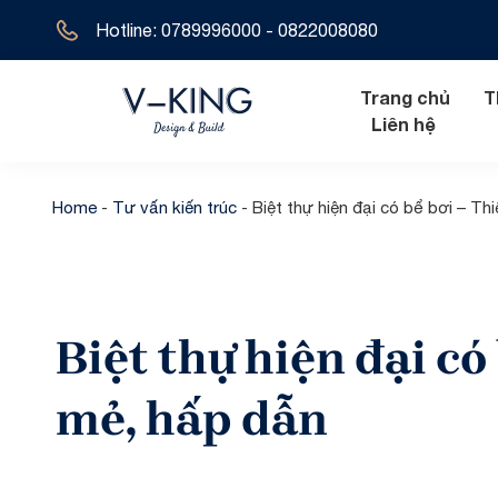
Hotline: 0789996000 - 0822008080
Trang chủ
T
Liên hệ
Home
-
Tư vấn kiến trúc
-
Biệt thự hiện đại có bể bơi – Th
Nội thất hiện đ
Biệt thự tân 
Nội thất tân cổ
Biệt thự hiện 
Biệt thự hiện đại có
Nội thất cổ đi
Biệt thự cổ đ
Biệt thự địa t
mẻ, hấp dẫn
Biệt thự 1 tầ
Biệt thự 2 tầ