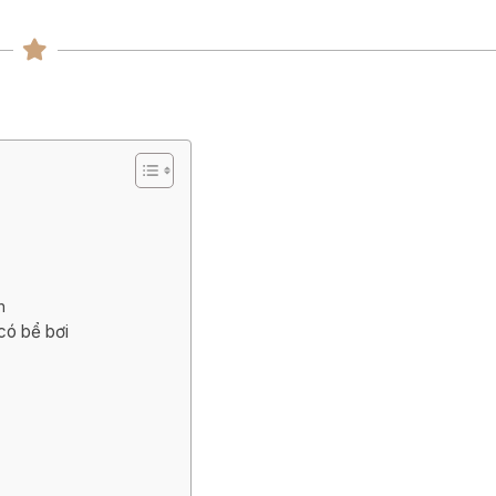
ng
ng
n
 có bể bơi