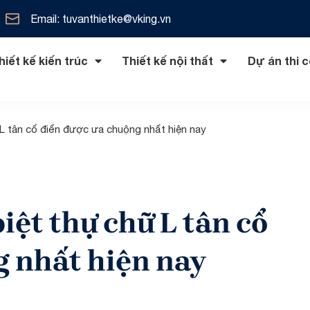
Email: tuvanthietke@vking.vn
hiết kế kiến trúc
Thiết kế nội thất
Dự án thi 
 L tân cổ điển được ưa chuộng nhất hiện nay
ại
cổ điển
Nội thất phòng khách
Thiết kế lâu đài
Thiết kế nhà phố
Nội thất nhà ở
 điển
đại
Nội thất phòng bếp
Thiết kế dinh thự
Thiết kế Shophouse
Nội thất biệt thự
iệt thự chữ L tân cổ
ển
iển
Nội thất phòng ngủ
Thiết kế khách sạn
Nội thất chung cư
rung hải
Thiết kế văn phòng
g nhất hiện nay
ng
Thiết kế nhà hàng
ng