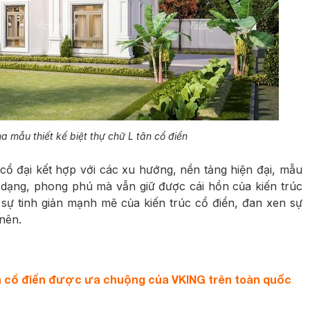
 mẫu thiết kế biệt thự chữ L tân cổ điển
ổ đại kết hợp với các xu hướng, nền tảng hiện đại, mẫu
a dạng, phong phú mà vẫn giữ được cái hồn của kiến trúc
 sự tinh giản mạnh mẽ của kiến trúc cổ điển, đan xen sự
 nên.
tân cổ điển được ưa chuộng của VKING trên toàn quốc