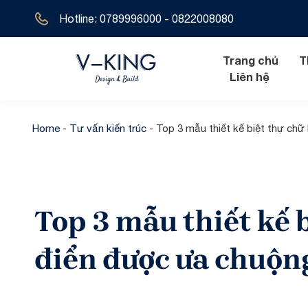
Hotline: 0789996000 - 0822008080
Trang chủ
T
Liên hệ
Home
-
Tư vấn kiến trúc
-
Top 3 mẫu thiết kế biệt thự chữ
Nội thất hiện đ
Biệt thự tân 
Nội thất tân cổ
Biệt thự hiện 
Top 3 mẫu thiết kế b
Nội thất cổ đi
Biệt thự cổ đ
Biệt thự địa t
điển được ưa chuộn
Biệt thự 1 tầ
Biệt thự 2 tầ