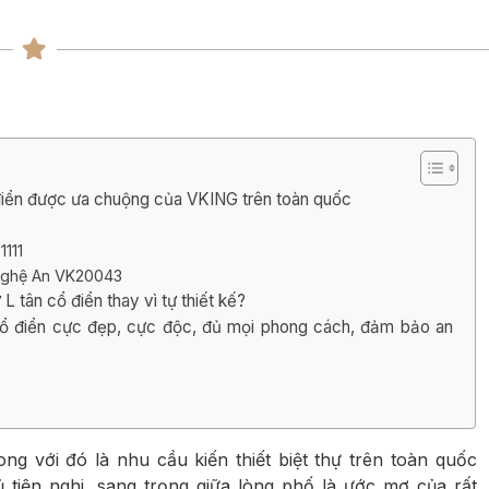
ng
ng
ổ điển được ưa chuộng của VKING trên toàn quốc
1111
i Nghệ An VK20043
L tân cổ điển thay vì tự thiết kế?
 cổ điển cực đẹp, cực độc, đủ mọi phong cách, đảm bảo an
ng với đó là nhu cầu kiến thiết biệt thự trên toàn quốc
 tiện nghi, sang trọng giữa lòng phố là ước mơ của rất