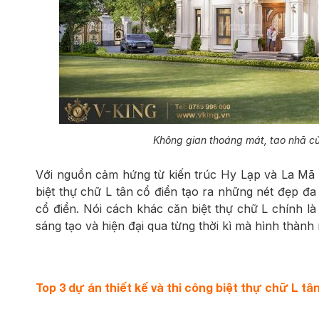
Không gian thoáng mát, tao nhã của
Với nguồn cảm hứng từ kiến trúc Hy Lạp và La Mã c
biệt thự chữ L tân cổ điển tạo ra những nét đẹp đ
cổ điển. Nói cách khác căn biệt thự chữ L chính là
sáng tạo và hiện đại qua từng thời kì mà hình thành
Top 3 dự án thiết kế và thi công biệt thự chữ L 