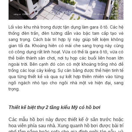
Lối vào khu nhà trong được tận dụng làm gara ô tô. Các hệ
thống đèn trần, đèn tường dẫn vào bậc tam cấp tạo vẻ
sang trọng. Cách bài trí hợp lý này giúp tiết kiệm không
gian tối đa. Khoảng hiên có mái che sang trọng này cũng
có công dụng rất linh hoạt. Vừa có thể là gara ô tô, vừa có
thể biến thành sân chơi, nơi tụ họp các buổi liên hoan lớn
ngoài trời. Bên cạnh đó còn có một khoảng trống nhỏ để
trồng các loại cây kiểng. Sự cân bằng được thể hiện tinh tế
qua từng thiết kế và qua sự kết hợp thiên nhiên vào từng
ngõ ngách nhỏ tạo cho ngôi nhà một vẻ hiện đại, sang
trọng.
Thiết kế biệt thự 2 tầng kiểu Mỹ có hồ bơi
Các mẫu hồ bơi này được thiết kế ở sân trước hoặc
hoa viên phía sau nhà. Xung quanh hồ bơi được bài trí
ghế tắm nắng hoặc sofa cho gia đình ngồi tán gẫu, và