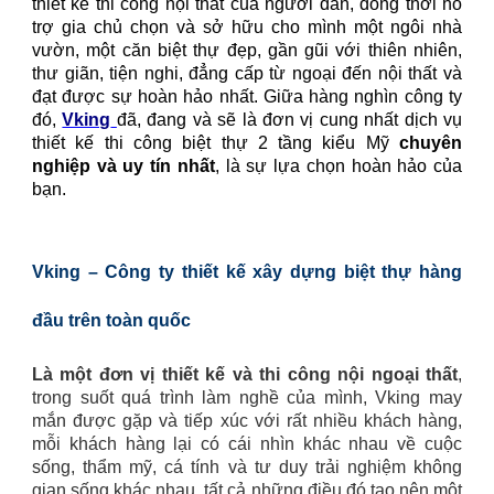
thiết kế thi công nội thất của người dân, đồng thời hỗ
trợ gia chủ chọn và sở hữu cho mình một ngôi nhà
vườn, một căn biệt thự đẹp, gần gũi với thiên nhiên,
thư giãn, tiện nghi, đẳng cấp từ ngoại đến nội thất và
đạt được sự hoàn hảo nhất. Giữa hàng nghìn công ty
đó,
Vking
đã, đang và sẽ là đơn vị cung nhất dịch vụ
thiết kế thi công biệt thự 2 tầng kiểu Mỹ
chuyên
nghiệp và uy tín nhất
, là sự lựa chọn hoàn hảo của
bạn.
Vking – Công ty thiết kế xây dựng biệt thự hàng
đầu trên toàn quốc
Là một đơn vị thiết kế và thi công nội ngoại thất
,
trong suốt quá trình làm nghề của mình, Vking may
mắn được gặp và tiếp xúc với rất nhiều khách hàng,
mỗi khách hàng lại có cái nhìn khác nhau về cuộc
sống, thẩm mỹ, cá tính và tư duy trải nghiệm không
gian sống khác nhau, tất cả những điều đó tạo nên một