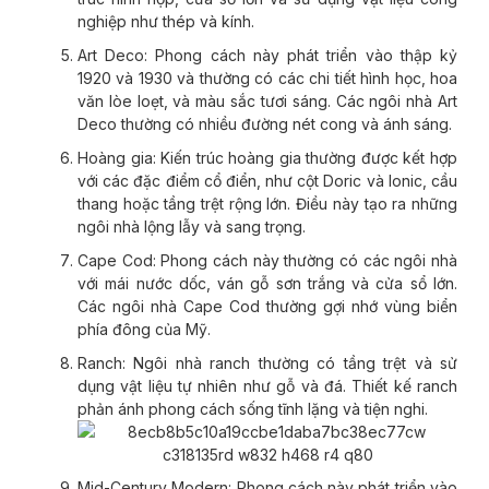
nghiệp như thép và kính.
Art Deco: Phong cách này phát triển vào thập kỷ
1920 và 1930 và thường có các chi tiết hình học, hoa
văn lòe loẹt, và màu sắc tươi sáng. Các ngôi nhà Art
Deco thường có nhiều đường nét cong và ánh sáng.
Hoàng gia: Kiến trúc hoàng gia thường được kết hợp
với các đặc điểm cổ điển, như cột Doric và Ionic, cầu
thang hoặc tầng trệt rộng lớn. Điều này tạo ra những
ngôi nhà lộng lẫy và sang trọng.
Cape Cod: Phong cách này thường có các ngôi nhà
với mái nước dốc, ván gỗ sơn trắng và cửa sổ lớn.
Các ngôi nhà Cape Cod thường gợi nhớ vùng biển
phía đông của Mỹ.
Ranch: Ngôi nhà ranch thường có tầng trệt và sử
dụng vật liệu tự nhiên như gỗ và đá. Thiết kế ranch
phản ánh phong cách sống tĩnh lặng và tiện nghi.
Mid-Century Modern: Phong cách này phát triển vào