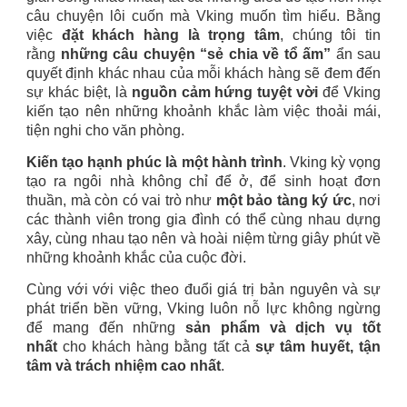
câu chuyện lôi cuốn mà Vking muốn tìm hiểu. Bằng
việc
đặt khách hàng là trọng tâm
, chúng tôi tin
rằng
những câu chuyện “sẻ chia về tổ ấm”
ẩn sau
quyết định khác nhau của mỗi khách hàng sẽ đem đến
sự khác biệt, là
nguồn cảm hứng tuyệt vời
để Vking
kiến tạo nên những khoảnh khắc làm việc thoải mái,
tiện nghi cho văn phòng.
Kiến tạo hạnh phúc là một hành trình
. Vking kỳ vọng
tạo ra ngôi nhà không chỉ để ở, để sinh hoạt đơn
thuần, mà còn có vai trò như
một bảo tàng ký ức
, nơi
các thành viên trong gia đình có thể cùng nhau dựng
xây, cùng nhau tạo nên và hoài niệm từng giây phút về
những khoảnh khắc của cuộc đời.
Cùng với với việc theo đuổi giá trị bản nguyên và sự
phát triển bền vững, Vking luôn nỗ lực không ngừng
để mang đến những
sản phẩm và dịch vụ tốt
nhất
cho khách hàng bằng tất cả
sự tâm huyết, tận
tâm và trách nhiệm cao nhất
.