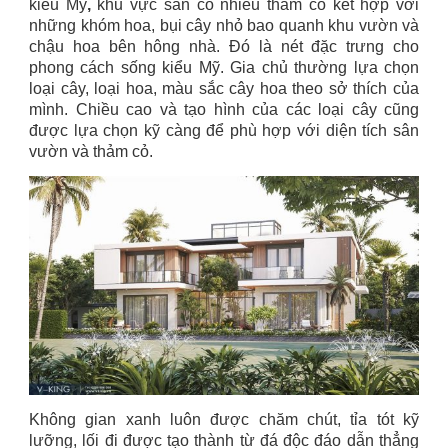
kiểu Mỹ
,
khu vực sân có nhiều thảm cỏ kết hợp với
những khóm hoa, bụi cây nhỏ bao quanh khu vườn và
chậu hoa bên hông nhà. Đó là nét đặc trưng cho
phong cách sống kiểu Mỹ. Gia chủ thường lựa chọn
loại cây, loại hoa, màu sắc cây hoa theo sở thích của
mình. Chiều cao và tạo hình của các loại cây cũng
được lựa chọn kỹ càng để phù hợp với diện tích sân
vườn và thảm cỏ.
Không gian xanh luôn được chăm chút, tỉa tót kỹ
lưỡng, lối đi được tạo thành từ đá độc đáo dẫn thẳng