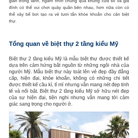
gian trong lành, ngắm nhìn chúng qua khung cửa sổ và gia
đình có thể vui chơi quây quần bên nhau, hơn nữa còn có
thể xây bể bơi tạo ra vẻ tươi tắn khỏe khoắn cho căn biệt
thự.
Tổng quan về biệt thự 2 tầng kiểu Mỹ
Biệt thự 2 tầng kiểu Mỹ là mẫu biệt thự được thiết kế
dựa trên cảm hứng bắt nguồn từ những ngôi nhà của
người Mỹ. Mẫu biệt thự này toát lên vẻ đẹp đầy đẳng
cấp, hiện đại, khỏe khoắn, không có những chi tiết
được thiết kế cầu kì, tỉ mỉ nhưng vẫn mang nét đẹp tinh
tế và nổi bật. Biệt thự 2 tầng kiểu Mỹ sở hữu nét đẹp
của sự hiện đại, tiện nghi nhưng vẫn mang tới cảm
giác sang trọng cho người ở.