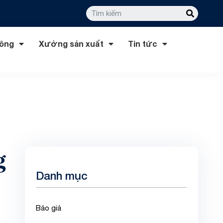
công
Xưởng sản xuất
Tin tức
g
Danh mục
Báo giá