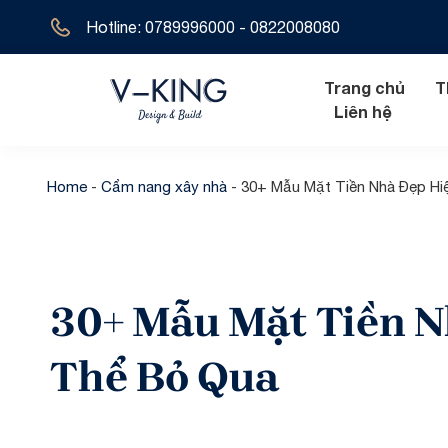
Hotline: 0789996000 - 0822008080
Trang chủ
T
Liên hệ
Home
-
Cẩm nang xây nhà
-
30+ Mẫu Mặt Tiền Nhà Đẹp Hi
Nội thất hiện đ
Biệt thự tân 
Nội thất tân cổ
Biệt thự hiện 
30+ Mẫu Mặt Tiền N
Nội thất cổ đi
Biệt thự cổ đ
Biệt thự địa t
Thể Bỏ Qua
Biệt thự 1 tầ
Biệt thự 2 tầ