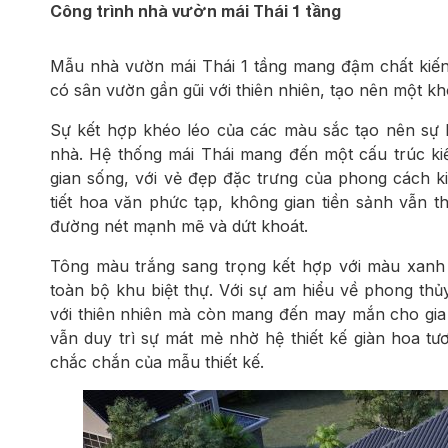
Công trình nhà vườn mái Thái 1 tầng
Mẫu nhà vườn mái Thái 1 tầng mang đậm chất kiến t
có sân vườn gần gũi với thiên nhiên, tạo nên một khô
Sự kết hợp khéo léo của các màu sắc tạo nên sự h
nhà. Hệ thống mái Thái mang đến một cấu trúc ki
gian sống, với vẻ đẹp đặc trưng của phong cách k
tiết hoa văn phức tạp, không gian tiền sảnh vẫn t
đường nét mạnh mẽ và dứt khoát.
Tông màu trắng sang trọng kết hợp với màu xanh
toàn bộ khu biệt thự. Với sự am hiểu về phong thủ
với thiên nhiên mà còn mang đến may mắn cho gia 
vẫn duy trì sự mát mẻ nhờ hệ thiết kế giàn hoa tư
chắc chắn của mẫu thiết kế.