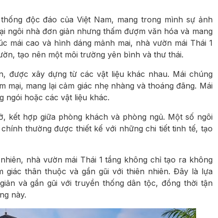
n thống độc đáo của Việt Nam, mang trong mình sự ảnh
loại ngôi nhà đơn giản nhưng thấm đượm văn hóa và mang
rúc mái cao và hình dáng mảnh mai, nhà vườn mái Thái 1
ờn, tạo nên một môi trường yên bình và thư thái.
n, được xây dựng từ các vật liệu khác nhau. Mái chúng
m mại, mang lại cảm giác nhẹ nhàng và thoáng đãng. Mái
ngói hoặc các vật liệu khác.
ở, kết hợp giữa phòng khách và phòng ngủ. Một số ngôi
ính thường được thiết kế với những chi tiết tinh tế, tạo
n nhiên, nhà vườn mái Thái 1 tầng không chỉ tạo ra không
iác thân thuộc và gần gũi với thiên nhiên. Đây là lựa
iản và gần gũi với truyền thống dân tộc, đồng thời tận
ng này.