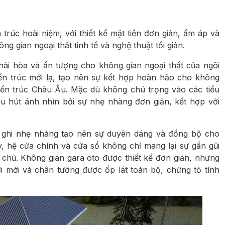
rúc hoài niệm, với thiết kế mặt tiền đơn giản, ấm áp và
ng gian ngoại thất tinh tế và nghệ thuật tối giản.
ài hòa và ấn tượng cho không gian ngoại thất của ngôi
ến trúc mới lạ, tạo nên sự kết hợp hoàn hảo cho không
iến trúc Châu Âu. Mặc dù không chú trọng vào các tiểu
hu hút ánh nhìn bởi sự nhẹ nhàng đơn giản, kết hợp với
 ghi nhẹ nhàng tạo nên sự duyên dáng và đồng bộ cho
y, hệ cửa chính và cửa sổ không chỉ mang lại sự gần gũi
chủ. Không gian gara oto được thiết kế đơn giản, nhưng
ơi mới và chân tường được ốp lát toàn bộ, chứng tỏ tính