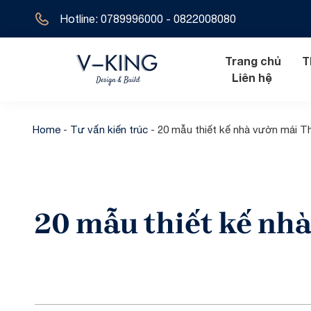
Hotline: 0789996000 - 0822008080
Trang chủ
T
Liên hệ
Home
-
Tư vấn kiến trúc
-
20 mẫu thiết kế nhà vườn mái Th
Nội thất hiện đ
Biệt thự tân 
Nội thất tân cổ
Biệt thự hiện 
20 mẫu thiết kế nhà
Nội thất cổ đi
Biệt thự cổ đ
Biệt thự địa t
Biệt thự 1 tầ
Biệt thự 2 tầ